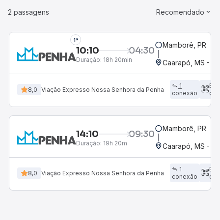
2 passagens
Recomendado
1°
Mamborê, PR
10:10
04:30
Duração:
18h 20min
Caarapó, MS - Ro
1
Em
8,0
Viação Expresso Nossa Senhora da Penha
conexão
dir
Mamborê, PR
14:10
09:30
Duração:
19h 20m
Caarapó, MS - Ro
1
Em
8,0
Viação Expresso Nossa Senhora da Penha
conexão
dir