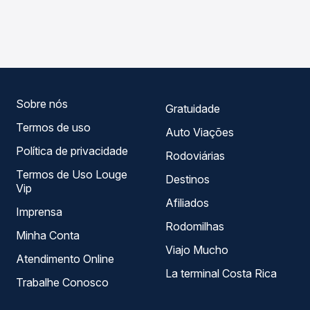
As viações Águia Branca operam o trecho de Manoel
compara os preços de todas as viações em tempo real e
Vitorino, BA para Itapetinga, BA, com horários variados ao
garante a melhor oferta para o seu roteiro.
longo do dia. Na Quero Passagem você compara todas as
opções — empresas, horários, tipos de serviço e preços
— em um só lugar e escolhe a que melhor se encaixa na
sua viagem.
Sobre nós
Gratuidade
Termos de uso
Auto Viações
Política de privacidade
Rodoviárias
Termos de Uso Louge
Destinos
Vip
Afiliados
Imprensa
Rodomilhas
Minha Conta
Viajo Mucho
Atendimento Online
La terminal Costa Rica
Trabalhe Conosco