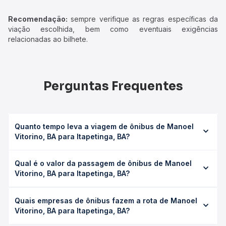
Recomendação:
sempre verifique as regras específicas da
viação escolhida, bem como eventuais exigências
relacionadas ao bilhete.
Perguntas Frequentes
Quanto tempo leva a viagem de ônibus de Manoel
Vitorino, BA para Itapetinga, BA?
A viagem de ônibus de Manoel Vitorino, BA para
Qual é o valor da passagem de ônibus de Manoel
Itapetinga, BA leva em média 4h 31min, podendo variar
Vitorino, BA para Itapetinga, BA?
conforme a viação, o tipo de serviço (convencional,
executivo ou leito) e as condições de tráfego. Na Quero
O preço da passagem de ônibus de Manoel Vitorino, BA
Passagem você consulta os horários disponíveis e vê a
Quais empresas de ônibus fazem a rota de Manoel
para Itapetinga, BA custa em média R$ 88,54 e varia
duração exata de cada opção na data desejada.
Vitorino, BA para Itapetinga, BA?
conforme a data da viagem, a empresa, o tipo de poltrona
e a antecedência da compra. Na Quero Passagem você