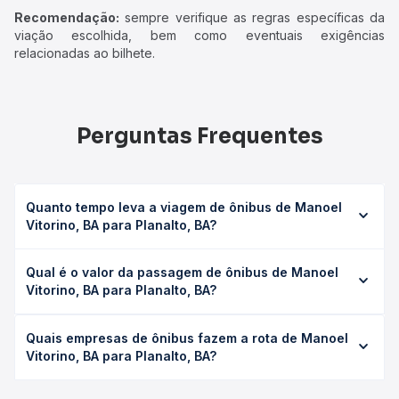
Recomendação:
sempre verifique as regras específicas da
viação escolhida, bem como eventuais exigências
relacionadas ao bilhete.
Perguntas Frequentes
Quanto tempo leva a viagem de ônibus de Manoel
Vitorino, BA para Planalto, BA?
A viagem de ônibus de Manoel Vitorino, BA para Planalto,
Qual é o valor da passagem de ônibus de Manoel
BA leva em média 1h 20min, podendo variar conforme a
Vitorino, BA para Planalto, BA?
viação, o tipo de serviço (convencional, executivo ou
leito) e as condições de tráfego. Na Quero Passagem
O preço da passagem de ônibus de Manoel Vitorino, BA
você consulta os horários disponíveis e vê a duração
Quais empresas de ônibus fazem a rota de Manoel
para Planalto, BA custa em média R$ 25,65 e varia
exata de cada opção na data desejada.
Vitorino, BA para Planalto, BA?
conforme a data da viagem, a empresa, o tipo de poltrona
e a antecedência da compra. Na Quero Passagem você
As viações Águia Branca, Cidade Sol, Rota Transportes
compara os preços de todas as viações em tempo real e