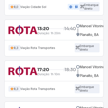
Embarque
ac_unit
wc
8,0
Viação Cidade Sol
direto
Manoel Vitorino, 
13:20
14:40
Duração:
1h 20m
Planalto, BA
Embarque
8,3
Viação Rota Transportes
direto
Manoel Vitorino, 
17:20
18:30
Duração:
1h 10m
Planalto, BA
Embarque
8,3
Viação Rota Transportes
direto
Manoel Vitorino, 