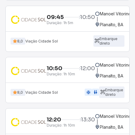
Manoel Vitorino, 
09:45
10:50
Duração:
1h 5m
Planalto, BA
Embarque
8,0
Viação Cidade Sol
direto
Manoel Vitorino, 
10:50
12:00
Duração:
1h 10m
Planalto, BA
Embarque
ac_unit
wc
8,0
Viação Cidade Sol
direto
Manoel Vitorino, 
12:20
13:30
Duração:
1h 10m
Planalto, BA