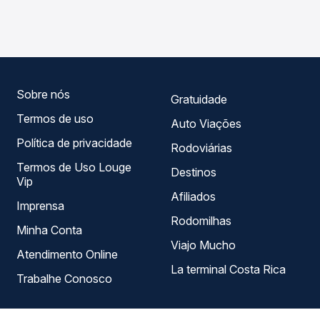
operam o trecho de Manoel Vitorino, BA para Planalto, BA,
garante a melhor oferta para o seu roteiro.
com horários variados ao longo do dia. Na Quero
Passagem você compara todas as opções — empresas,
horários, tipos de serviço e preços — em um só lugar e
escolhe a que melhor se encaixa na sua viagem.
Sobre nós
Gratuidade
Termos de uso
Auto Viações
Política de privacidade
Rodoviárias
Termos de Uso Louge
Destinos
Vip
Afiliados
Imprensa
Rodomilhas
Minha Conta
Viajo Mucho
Atendimento Online
La terminal Costa Rica
Trabalhe Conosco