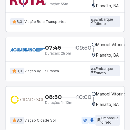
Duração:
55m
Planalto, BA
Embarque
8,3
Viação Rota Transportes
direto
Manoel Vitorino, 
07:45
09:50
Duração:
2h 5m
Planalto, BA
Embarque
8,3
Viação Águia Branca
direto
Manoel Vitorino, 
08:50
10:00
Duração:
1h 10m
Planalto, BA
Embarque
ac_unit
wc
8,0
Viação Cidade Sol
direto