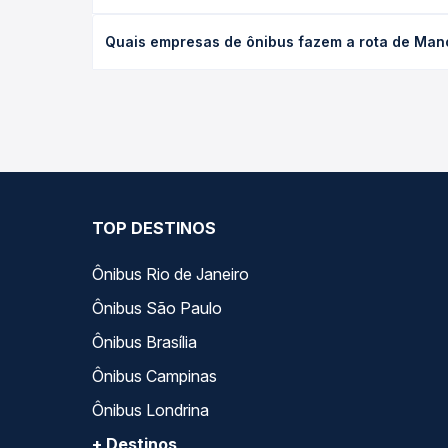
O preço da passagem de ônibus de Manoel Vitorino,
Quais empresas de ônibus fazem a rota de Mano
antecedência da compra. Na Quero Passagem você c
As viações Águia Branca, Cidade Sol, Rota Transpo
Passagem você compara todas as opções — empresas
TOP DESTINOS
Ônibus Rio de Janeiro
Ônibus São Paulo
Ônibus Brasília
Ônibus Campinas
Ônibus Londrina
+ Destinos