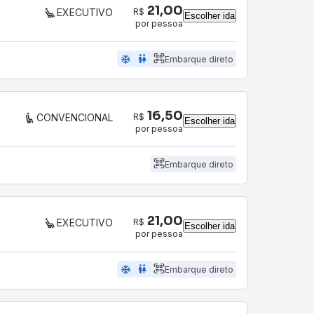
21,00
R$
EXECUTIVO
Escolher ida
por pessoa
ac_unit
wc
Embarque direto
16,50
R$
CONVENCIONAL
Escolher ida
por pessoa
Embarque direto
21,00
R$
EXECUTIVO
Escolher ida
por pessoa
ac_unit
wc
Embarque direto