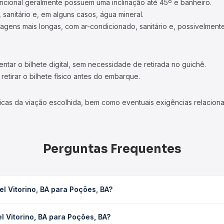
ncional geralmente possuem uma inclinação até 45º e banheiro.
 sanitário e, em alguns casos, água mineral.
viagens mais longas, com ar-condicionado, sanitário e, possivelmente
tar o bilhete digital, sem necessidade de retirada no guichê.
etirar o bilhete físico antes do embarque.
icas da viação escolhida, bem como eventuais exigências relaciona
Perguntas Frequentes
l Vitorino, BA para Poções, BA?
ções, BA leva em média 1h 18min, podendo variar conforme a viação
 Vitorino, BA para Poções, BA?
em você consulta os horários disponíveis e vê a duração exata de