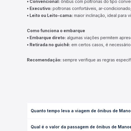
• Convencional:
ônibus com poltronas do tipo conve
• Executivo:
poltronas confortáveis, ar-condicionado,
• Leito ou Leito-cama:
maior inclinação, ideal para 
Como funciona o embarque
• Embarque direto:
algumas viações permitem apresen
• Retirada no guichê:
em certos casos, é necessário r
Recomendação:
sempre verifique as regras específ
Quanto tempo leva a viagem de ônibus de Manoe
A viagem de ônibus de Manoel Vitorino, BA para Po
Qual é o valor da passagem de ônibus de Manoel
leito) e as condições de tráfego. Na Quero Passag