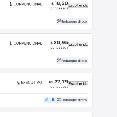
18,50
R$
CONVENCIONAL
Escolher ida
por pessoa
Embarque direto
20,95
R$
CONVENCIONAL
Escolher ida
por pessoa
Embarque direto
27,79
R$
EXECUTIVO
Escolher ida
por pessoa
ac_unit
wc
Embarque direto