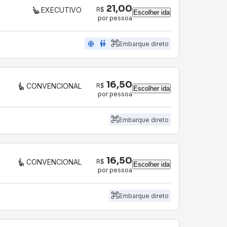
21,00
R$
EXECUTIVO
Escolher ida
por pessoa
ac_unit
wc
Embarque direto
16,50
R$
CONVENCIONAL
Escolher ida
por pessoa
Embarque direto
16,50
R$
CONVENCIONAL
Escolher ida
por pessoa
Embarque direto