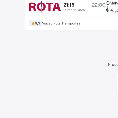
Mano
21:15
22:00
Duração:
45m
Poçõ
8,3
Viação Rota Transportes
Procu