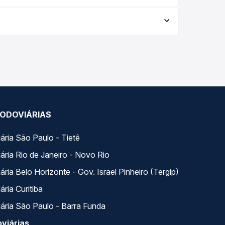
ata da viagem, a empresa, o tipo de poltrona e a
elhor oferta para o seu roteiro.
horários variados ao longo do dia. Na Quero
e a que melhor se encaixa na sua viagem.
ODOVIÁRIAS
ária São Paulo - Tietê
ária Rio de Janeiro - Novo Rio
ria Belo Horizonte - Gov. Israel Pinheiro (Tergip)
ria Curitiba
ária São Paulo - Barra Funda
viárias