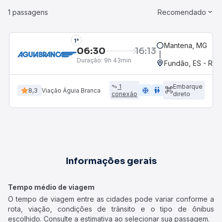
1 passagens
Recomendado
1°
Mantena, MG
06:30
16:13
Duração:
9h 43min
Fundão, ES - Rod
1
Embarque
ac_unit
wc
8,3
Viação Águia Branca
conexão
direto
Informações gerais
Tempo médio de viagem
O tempo de viagem entre as cidades pode variar conforme a
rota, viação, condições de trânsito e o tipo de ônibus
escolhido. Consulte a estimativa ao selecionar sua passagem.