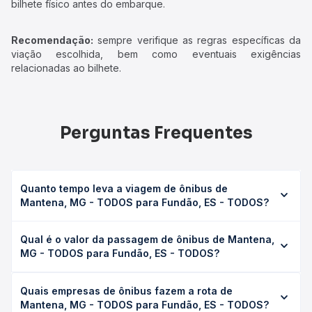
bilhete físico antes do embarque.
Recomendação:
sempre verifique as regras específicas da
viação escolhida, bem como eventuais exigências
relacionadas ao bilhete.
Perguntas Frequentes
Quanto tempo leva a viagem de ônibus de
Mantena, MG - TODOS para Fundão, ES - TODOS?
A viagem de ônibus de Mantena, MG - TODOS para
Qual é o valor da passagem de ônibus de Mantena,
Fundão, ES - TODOS leva em média 0 horas, podendo
MG - TODOS para Fundão, ES - TODOS?
variar conforme a viação, o tipo de serviço (convencional,
executivo ou leito) e as condições de tráfego. Na Quero
O preço da passagem de ônibus de Mantena, MG -
Passagem você consulta os horários disponíveis e vê a
Quais empresas de ônibus fazem a rota de
TODOS para Fundão, ES - TODOS custa em média não
duração exata de cada opção na data desejada.
Mantena, MG - TODOS para Fundão, ES - TODOS?
identificado e varia conforme a data da viagem, a