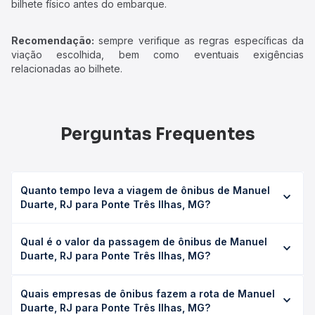
bilhete físico antes do embarque.
Recomendação:
sempre verifique as regras específicas da
viação escolhida, bem como eventuais exigências
relacionadas ao bilhete.
Perguntas Frequentes
Quanto tempo leva a viagem de ônibus de Manuel
Duarte, RJ para Ponte Três Ilhas, MG?
A viagem de ônibus de Manuel Duarte, RJ para Ponte Três
Qual é o valor da passagem de ônibus de Manuel
Ilhas, MG leva em média 0 horas, podendo variar
Duarte, RJ para Ponte Três Ilhas, MG?
conforme a viação, o tipo de serviço (convencional,
executivo ou leito) e as condições de tráfego. Na Quero
O preço da passagem de ônibus de Manuel Duarte, RJ
Passagem você consulta os horários disponíveis e vê a
Quais empresas de ônibus fazem a rota de Manuel
para Ponte Três Ilhas, MG custa em média não identificado
duração exata de cada opção na data desejada.
Duarte, RJ para Ponte Três Ilhas, MG?
e varia conforme a data da viagem, a empresa, o tipo de