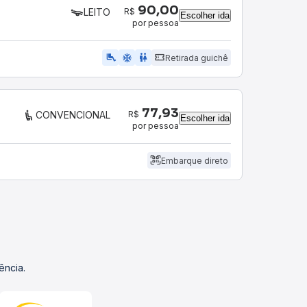
90,00
R$
LEITO
Escolher ida
por pessoa
airline_seat_legroom_extra
ac_unit
wc
Retirada guichê
77,93
R$
CONVENCIONAL
Escolher ida
por pessoa
Embarque direto
ência.