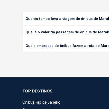
Quanto tempo leva a viagem de ônibus de Marab
A viagem de ônibus de Marabá, PA para Rondon do P
Qual é o valor da passagem de ônibus de Marab
leito) e as condições de tráfego. Na Quero Passag
O preço da passagem de ônibus de Marabá, PA para
Quais empresas de ônibus fazem a rota de Mara
antecedência da compra. Na Quero Passagem você c
As viações Jamjoy, MPViagens, Porto Rico, JJ Tur,
Quero Passagem você compara todas as opções — em
TOP DESTINOS
Ônibus Rio de Janeiro