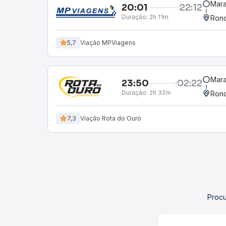
Mara
20:01
22:12
Duração:
2h 11m
Rond
5,7
Viação MPViagens
Mara
23:50
02:22
Duração:
2h 32m
Rond
7,3
Viação Rota do Ouro
Procu