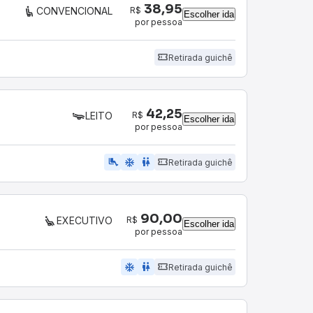
38,95
R$
CONVENCIONAL
Escolher ida
por pessoa
Retirada guichê
42,25
R$
LEITO
Escolher ida
por pessoa
airline_seat_legroom_extra
ac_unit
wc
Retirada guichê
90,00
R$
EXECUTIVO
Escolher ida
por pessoa
ac_unit
wc
Retirada guichê