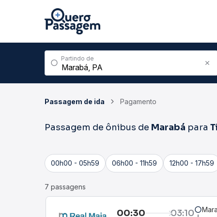
Partindo de
Passagem de ida
Pagamento
Passagem de ônibus de
Marabá
para
T
00h00 - 05h59
06h00 - 11h59
12h00 - 17h59
7 passagens
Mara
00:30
03:10