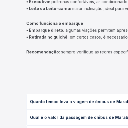
• Executivo:
poltronas confortáveis, ar-condicionado,
• Leito ou Leito-cama:
maior inclinação, ideal para 
Como funciona o embarque
• Embarque direto:
algumas viações permitem apresen
• Retirada no guichê:
em certos casos, é necessário r
Recomendação:
sempre verifique as regras específ
Quanto tempo leva a viagem de ônibus de Marab
A viagem de ônibus de Marabá, PA para Tianguá, CE
Qual é o valor da passagem de ônibus de Marab
as condições de tráfego. Na Quero Passagem você 
O preço da passagem de ônibus de Marabá, PA para