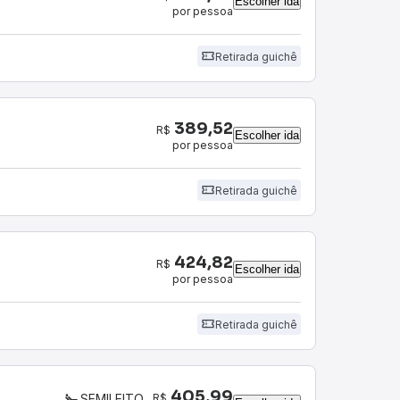
Escolher ida
por pessoa
Retirada guichê
389,52
R$
Escolher ida
por pessoa
Retirada guichê
424,82
R$
Escolher ida
por pessoa
Retirada guichê
405,99
R$
SEMILEITO