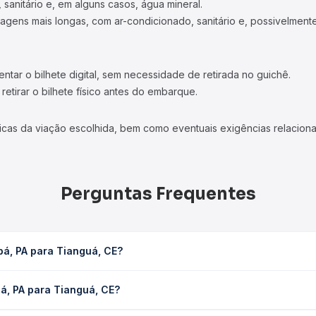
 sanitário e, em alguns casos, água mineral.
viagens mais longas, com ar-condicionado, sanitário e, possivelmente
tar o bilhete digital, sem necessidade de retirada no guichê.
etirar o bilhete físico antes do embarque.
icas da viação escolhida, bem como eventuais exigências relaciona
Perguntas Frequentes
á, PA para Tianguá, CE?
 leva em média 28h 49min, podendo variar conforme a viação, o tip
á, PA para Tianguá, CE?
consulta os horários disponíveis e vê a duração exata de cada op
 Tianguá, CE custa em média R$ 464,29 e varia conforme a data da