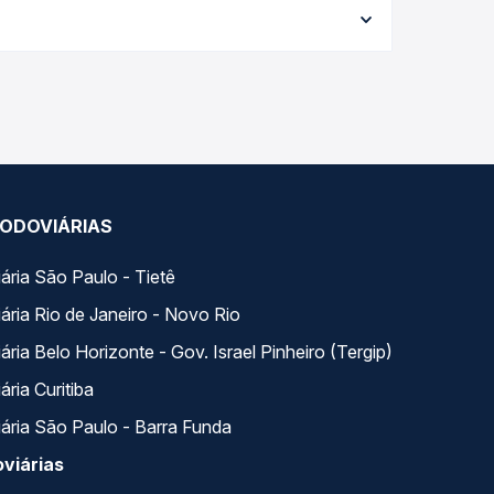
elhor oferta para o seu roteiro.
 ao longo do dia. Na Quero Passagem você compara
a na sua viagem.
ODOVIÁRIAS
ária São Paulo - Tietê
ária Rio de Janeiro - Novo Rio
ria Belo Horizonte - Gov. Israel Pinheiro (Tergip)
ria Curitiba
ária São Paulo - Barra Funda
viárias