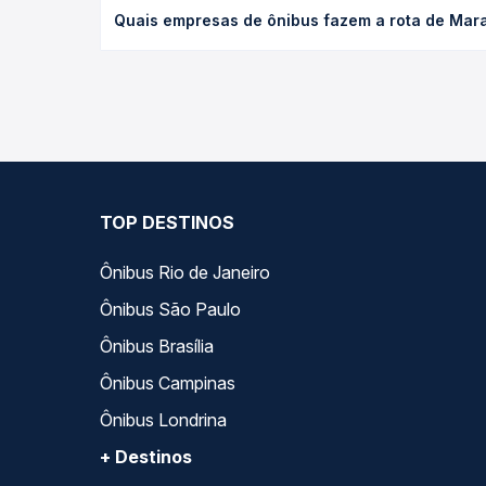
Quais empresas de ônibus fazem a rota de Mara
antecedência da compra. Na Quero Passagem você c
As viações Expresso Guanabara, Real Maia operam 
todas as opções — empresas, horários, tipos de se
TOP DESTINOS
Ônibus Rio de Janeiro
Ônibus São Paulo
Ônibus Brasília
Ônibus Campinas
Ônibus Londrina
+ Destinos