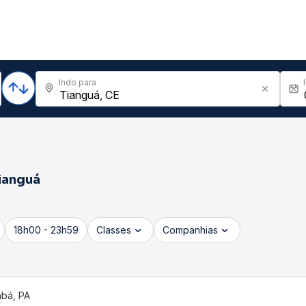
Indo para
ianguá
18h00 - 23h59
Classes
Companhias
bá, PA