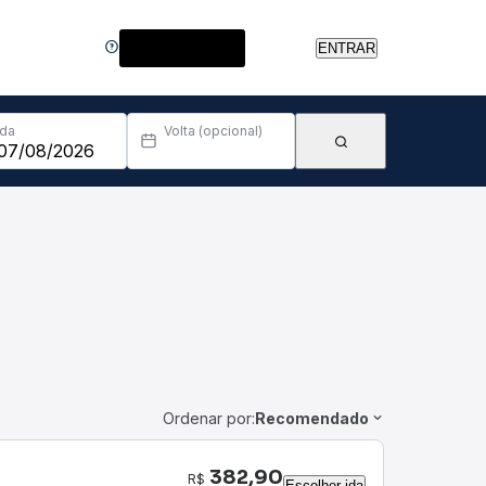
Central de Ajuda
ENTRAR
Ida
Volta (opcional)
Ordenar por:
Recomendado
382,90
R$
Escolher ida