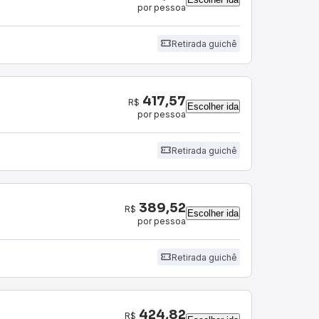
por pessoa
Retirada guichê
417,57
R$
Escolher ida
por pessoa
Retirada guichê
389,52
R$
Escolher ida
por pessoa
Retirada guichê
424,82
R$