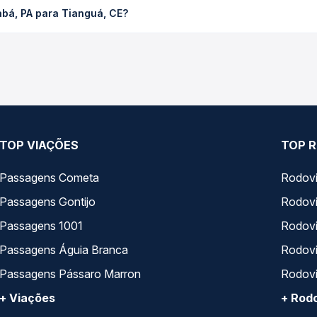
bá, PA para Tianguá, CE?
ompara os preços de todas as viações em tempo real e garante a m
o trecho de Marabá, PA para Tianguá, CE, com horários variados
rviço e preços — em um só lugar e escolhe a que melhor se encaix
TOP VIAÇÕES
TOP R
Passagens Cometa
Rodovi
Passagens Gontijo
Rodovi
Passagens 1001
Rodoviá
Passagens Águia Branca
Rodoviá
Passagens Pássaro Marron
Rodovi
+ Viações
+ Rodo