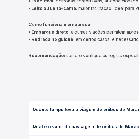
• Executivo:
poltronas confortáveis, ar-condicionado,
• Leito ou Leito-cama:
maior inclinação, ideal para 
Como funciona o embarque
• Embarque direto:
algumas viações permitem apresen
• Retirada no guichê:
em certos casos, é necessário r
Recomendação:
sempre verifique as regras específ
Quanto tempo leva a viagem de ônibus de Marac
A viagem de ônibus de Maracaí, SP para Cândido Mo
Qual é o valor da passagem de ônibus de Marac
e as condições de tráfego. Na Quero Passagem voc
O preço da passagem de ônibus de Maracaí, SP para