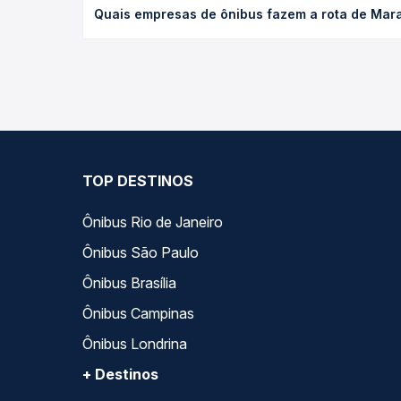
Quais empresas de ônibus fazem a rota de Mara
antecedência da compra. Na Quero Passagem você c
As viações Andorinha operam o trecho de Maracaí,
opções — empresas, horários, tipos de serviço e p
TOP DESTINOS
Ônibus Rio de Janeiro
Ônibus São Paulo
Ônibus Brasília
Ônibus Campinas
Ônibus Londrina
+ Destinos