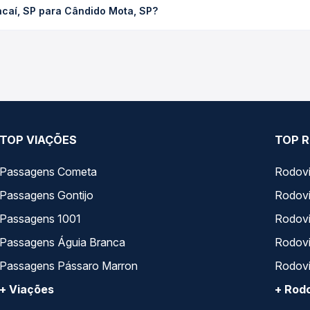
caí, SP para Cândido Mota, SP?
ompara os preços de todas as viações em tempo real e garante a m
 SP para Cândido Mota, SP, com horários variados ao longo do di
reços — em um só lugar e escolhe a que melhor se encaixa na sua 
TOP VIAÇÕES
TOP R
Passagens Cometa
Rodovi
Passagens Gontijo
Rodovi
Passagens 1001
Rodoviá
Passagens Águia Branca
Rodoviá
Passagens Pássaro Marron
Rodovi
+ Viações
+ Rodo