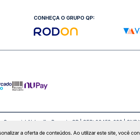
CONHEÇA O GRUPO QP:
ro Comercial Alphaville, Barueri - SP | CEP: 06453-038 | C
Copyright 2026 © QueroPassagem.com.br
sonalizar a oferta de conteúdos. Ao utilizar este site, você c