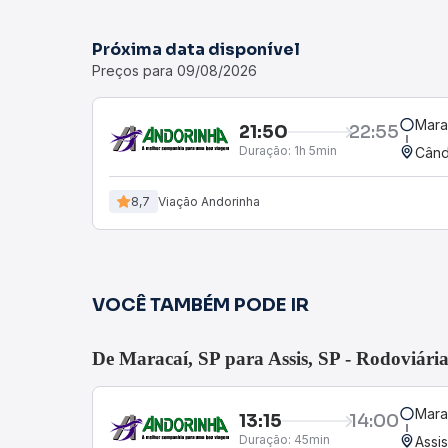
Próxima data disponível
Preços para 09/08/2026
Mara
21:50
22:55
Duração:
1h 5min
Când
8,7
Viação Andorinha
VOCÊ TAMBÉM PODE IR
De Maracaí, SP para Assis, SP - Rodoviári
Mara
13:15
14:00
Duração:
45min
Assis