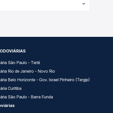
elhor oferta para o seu roteiro.
a. Na Quero Passagem você compara todas as
viagem.
ODOVIÁRIAS
ária São Paulo - Tietê
ária Rio de Janeiro - Novo Rio
ria Belo Horizonte - Gov. Israel Pinheiro (Tergip)
ria Curitiba
ária São Paulo - Barra Funda
viárias