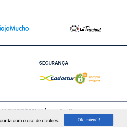
SEGURANÇA
NPJ: 18.087.991/0001-57 | saconibus@queropassagem.com.br
Ok, entendi!
oncorda com o uso de cookies.