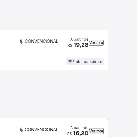
A partir de
CONVENCIONAL
Ver rota
19,28
R$
Embarque direto
A partir de
CONVENCIONAL
Ver rota
16,20
R$