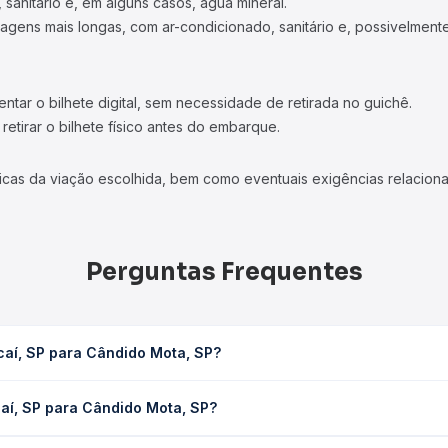
 sanitário e, em alguns casos, água mineral.
viagens mais longas, com ar-condicionado, sanitário e, possivelmente
tar o bilhete digital, sem necessidade de retirada no guichê.
etirar o bilhete físico antes do embarque.
icas da viação escolhida, bem como eventuais exigências relaciona
Perguntas Frequentes
aí, SP para Cândido Mota, SP?
ta, SP leva em média 1h 5min, podendo variar conforme a viação, o 
aí, SP para Cândido Mota, SP?
ê consulta os horários disponíveis e vê a duração exata de cada 
 Cândido Mota, SP custa em média R$ 20,41 e varia conforme a dat