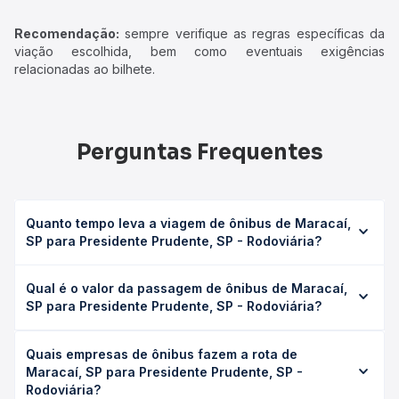
Recomendação:
sempre verifique as regras específicas da
viação escolhida, bem como eventuais exigências
relacionadas ao bilhete.
Perguntas Frequentes
Quanto tempo leva a viagem de ônibus de Maracaí,
SP para Presidente Prudente, SP - Rodoviária?
A viagem de ônibus de Maracaí, SP para Presidente
Qual é o valor da passagem de ônibus de Maracaí,
Prudente, SP - Rodoviária leva em média 1h 15min,
SP para Presidente Prudente, SP - Rodoviária?
podendo variar conforme a viação, o tipo de serviço
(convencional, executivo ou leito) e as condições de
O preço da passagem de ônibus de Maracaí, SP para
tráfego. Na Quero Passagem você consulta os horários
Quais empresas de ônibus fazem a rota de
Presidente Prudente, SP - Rodoviária custa em média R$
disponíveis e vê a duração exata de cada opção na data
Maracaí, SP para Presidente Prudente, SP -
44,90 e varia conforme a data da viagem, a empresa, o
desejada.
Rodoviária?
tipo de poltrona e a antecedência da compra. Na Quero