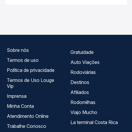
Passagem você compara os preços de todas as viações
As viações Andorinha operam o trecho de Maracaí, SP
em tempo real e garante a melhor oferta para o seu
para Presidente Prudente, SP - Rodoviária, com horários
roteiro.
variados ao longo do dia. Na Quero Passagem você
compara todas as opções — empresas, horários, tipos de
serviço e preços — em um só lugar e escolhe a que
melhor se encaixa na sua viagem.
Sobre nós
Gratuidade
Termos de uso
Auto Viações
Política de privacidade
Rodoviárias
Termos de Uso Louge
Destinos
Vip
Afiliados
Imprensa
Rodomilhas
Minha Conta
Viajo Mucho
Atendimento Online
La terminal Costa Rica
Trabalhe Conosco