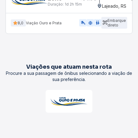
Duração:
1d 2h 15m
Lajeado, RS
Embarque
airline_seat_legroom_extra
ac_unit
WC
8,0
Viação Ouro e Prata
direto
Viações que atuam nesta rota
Procure a sua passagem de ônibus selecionando a viação de
sua preferência.