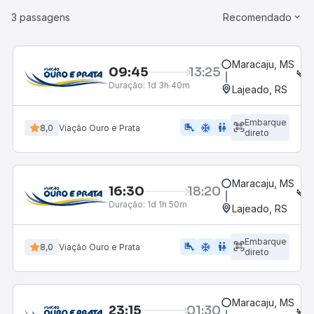
3 passagens
Recomendado
Maracaju, MS
09:45
13:25
S
Duração:
1d 3h 40m
Lajeado, RS
Embarque
airline_seat_legroom_extra
ac_unit
WC
8,0
Viação Ouro e Prata
direto
Maracaju, MS
16:30
18:20
S
Duração:
1d 1h 50m
Lajeado, RS
Embarque
airline_seat_legroom_extra
ac_unit
WC
8,0
Viação Ouro e Prata
direto
Maracaju, MS
23:15
01:30
S