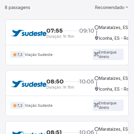
8 passagens
Recomendado
Marataízes, ES
07:55
09:10
Duração:
1h 15m
Iconha, ES - Rodo
Embarque
7,3
Viação Sudeste
direto
Marataízes, ES
08:50
10:05
Duração:
1h 15m
Iconha, ES - Rodo
Embarque
7,3
Viação Sudeste
direto
Marataízes, ES
08:51
10:06