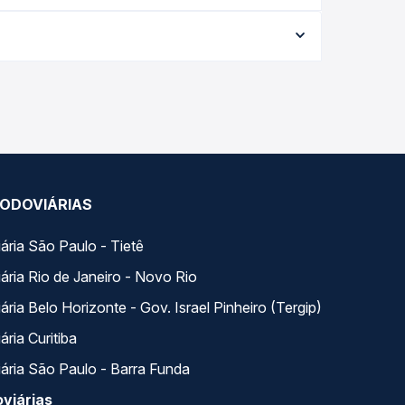
rme a data da viagem, a empresa, o tipo de
e garante a melhor oferta para o seu roteiro.
a. Na Quero Passagem você compara todas as
viagem.
ODOVIÁRIAS
ária São Paulo - Tietê
ária Rio de Janeiro - Novo Rio
ria Belo Horizonte - Gov. Israel Pinheiro (Tergip)
ria Curitiba
ária São Paulo - Barra Funda
viárias