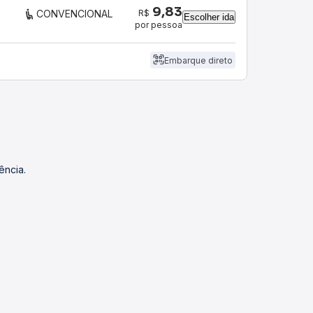
9,83
R$
CONVENCIONAL
Escolher ida
por pessoa
Embarque direto
ência.