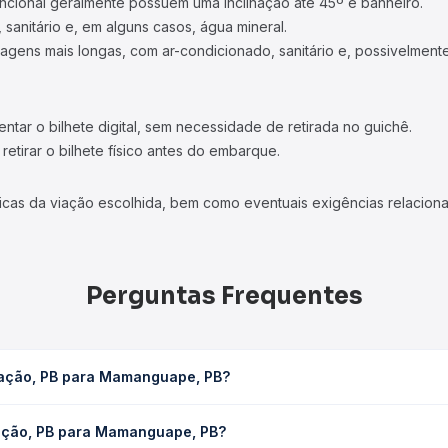
ncional geralmente possuem uma inclinação até 45º e banheiro.
 sanitário e, em alguns casos, água mineral.
viagens mais longas, com ar-condicionado, sanitário e, possivelmente
tar o bilhete digital, sem necessidade de retirada no guichê.
etirar o bilhete físico antes do embarque.
icas da viação escolhida, bem como eventuais exigências relaciona
Perguntas Frequentes
cação, PB para Mamanguape, PB?
pe, PB leva em média 0 horas, podendo variar conforme a viação,
ação, PB para Mamanguape, PB?
em você consulta os horários disponíveis e vê a duração exata de