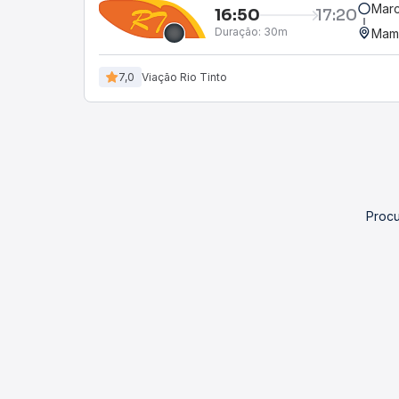
Marc
16:50
17:20
Duração:
30m
Mam
7,0
Viação Rio Tinto
Procu