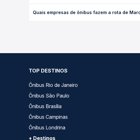
O preço da passagem de ônibus de Marcação, PB pa
Quais empresas de ônibus fazem a rota de Ma
poltrona e a antecedência da compra. Na Quero Pa
As viações Rio Tinto operam o trecho de Marcaçã
opções — empresas, horários, tipos de serviço e p
TOP DESTINOS
Ônibus Rio de Janeiro
Ônibus São Paulo
Ônibus Brasília
Ônibus Campinas
Ônibus Londrina
+ Destinos