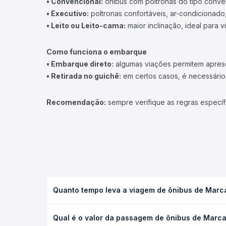
• Convencional:
ônibus com poltronas do tipo conve
• Executivo:
poltronas confortáveis, ar-condicionado,
• Leito ou Leito-cama:
maior inclinação, ideal para 
Como funciona o embarque
• Embarque direto:
algumas viações permitem apresen
• Retirada no guichê:
em certos casos, é necessário r
Recomendação:
sempre verifique as regras específ
Quanto tempo leva a viagem de ônibus de Mar
A viagem de ônibus de Marcação, PB para Mamangua
Qual é o valor da passagem de ônibus de Marc
leito) e as condições de tráfego. Na Quero Passag