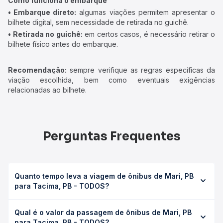
Como funciona o embarque
• Embarque direto:
algumas viações permitem apresentar o
bilhete digital, sem necessidade de retirada no guichê.
• Retirada no guichê:
em certos casos, é necessário retirar o
bilhete físico antes do embarque.
Recomendação:
sempre verifique as regras específicas da
viação escolhida, bem como eventuais exigências
relacionadas ao bilhete.
Perguntas Frequentes
Quanto tempo leva a viagem de ônibus de Mari, PB
para Tacima, PB - TODOS?
A viagem de ônibus de Mari, PB para Tacima, PB - TODOS
Qual é o valor da passagem de ônibus de Mari, PB
leva em média 2h 5min, podendo variar conforme a
para Tacima, PB - TODOS?