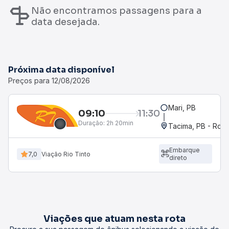
Não encontramos passagens para a
data desejada.
Próxima data disponível
Preços para 12/08/2026
Mari, PB
09:10
11:30
Duração:
2h 20min
Tacima, PB - Rodo
Embarque
7,0
Viação Rio Tinto
direto
Viações que atuam nesta rota