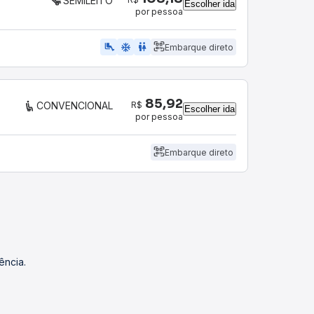
SEMILEITO
Escolher ida
por pessoa
airline_seat_legroom_extra
ac_unit
WC
Embarque direto
85,92
R$
CONVENCIONAL
Escolher ida
por pessoa
Embarque direto
ência.