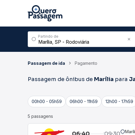
Partindo de
Passagem de ida
Pagamento
Passagem de ônibus de
Marília
para
J
00h00 - 05h59
06h00 - 11h59
12h00 - 17h59
5 passagens
Maríl
06:40
09:30