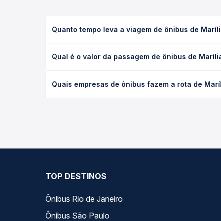
Quanto tempo leva a viagem de ônibus de Maríli
A viagem de ônibus de Marília, SP - Rodoviária par
Qual é o valor da passagem de ônibus de Marília
leito) e as condições de tráfego. Na Quero Passag
O preço da passagem de ônibus de Marília, SP - Ro
Quais empresas de ônibus fazem a rota de Maríl
antecedência da compra. Na Quero Passagem você c
As viações Expresso de Prata , Piracicabana opera
compara todas as opções — empresas, horários, ti
TOP DESTINOS
Ônibus Rio de Janeiro
Ônibus São Paulo