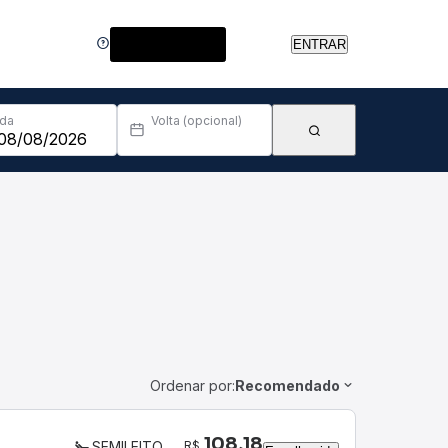
Central de Ajuda
ENTRAR
Ida
Volta (opcional)
Ordenar por:
Recomendado
108,18
R$
SEMILEITO