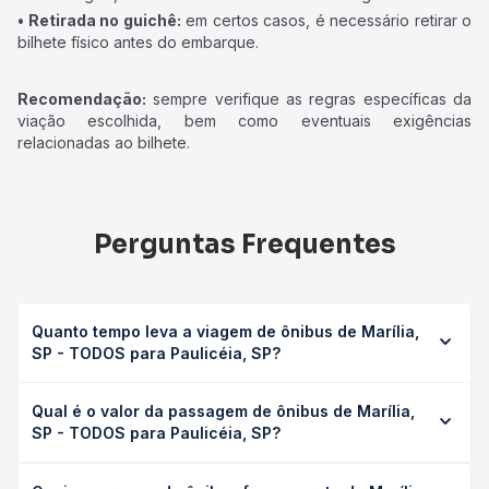
• Retirada no guichê:
em certos casos, é necessário retirar o
bilhete físico antes do embarque.
Recomendação:
sempre verifique as regras específicas da
viação escolhida, bem como eventuais exigências
relacionadas ao bilhete.
Perguntas Frequentes
Quanto tempo leva a viagem de ônibus de Marília,
SP - TODOS para Paulicéia, SP?
A viagem de ônibus de Marília, SP - TODOS para
Qual é o valor da passagem de ônibus de Marília,
Paulicéia, SP leva em média 6h 10min, podendo variar
SP - TODOS para Paulicéia, SP?
conforme a viação, o tipo de serviço (convencional,
executivo ou leito) e as condições de tráfego. Na Quero
O preço da passagem de ônibus de Marília, SP - TODOS
Passagem você consulta os horários disponíveis e vê a