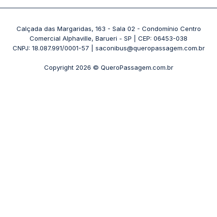
Passagens 1001
Ônibus Londrina
Rodoviária Rio de Janeiro - Novo Rio
Passagens Águia Branca
+ Destinos
Rodoviária Belo Horizonte - Gov. Israel Pinheiro (Tergip)
Calçada das Margaridas, 163 - Sala 02 - Condomínio Centro
Passagens Pássaro Marron
Comercial Alphaville, Barueri - SP | CEP: 06453-038
Rodoviária Curitiba
+ Viações
CNPJ: 18.087.991/0001-57 | saconibus@queropassagem.com.br
Rodoviária São Paulo - Barra Funda
Copyright 2026 © QueroPassagem.com.br
+ Rodoviárias