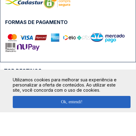
FORMAS DE PAGAMENTO
TOP DESTINOS
Utilizamos cookies para melhorar sua experiência e
Ônibus Rio de Janeiro
personalizar a oferta de conteúdos. Ao utilizar este
TOP VIAÇÕES
site, você concorda com o uso de cookies.
Ônibus São Paulo
Passagens Cometa
Ônibus Brasília
Ok, entendi!
TOP RODOVIÁRIAS
Passagens Gontijo
Ônibus Campinas
Rodoviária São Paulo - Tietê
Passagens 1001
Ônibus Londrina
Rodoviária Rio de Janeiro - Novo Rio
Passagens Águia Branca
+ Destinos
Rodoviária Belo Horizonte - Gov. Israel Pinheiro (Tergip)
Calçada das Margaridas, 163 - Sala 02 - Condomínio Centro