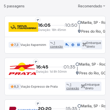
5 passagens
Recomendado
1°
Marília, SP - Rodo
16:05
10:50
Duração:
18h 45min
Pires do Rio, GO 
1
Embarque
airline_seat_legroom_extra
ac_unit
WC
7,3
Viação Itapemirim
conexão
direto
1°
Marília, SP - Rodov
16:45
01:35
Duração:
1d 8h 50min
Pires do Rio, GO -
1
Embarque
8,3
Viação Expresso de Prata
conexão
direto
1°
Marília, SP - Rodo
20:20
15:35