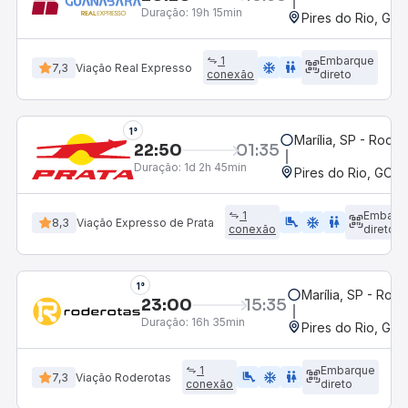
Duração:
19h 15min
Pires do Rio, GO 
1
Embarque
ac_unit
wc
7,3
Viação Real Expresso
conexão
direto
1°
Marília, SP - Rodov
22:50
01:35
Duração:
1d 2h 45min
Pires do Rio, GO -
1
Embarq
airline_seat_legroom_extra
ac_unit
WC
8,3
Viação Expresso de Prata
conexão
direto
1°
Marília, SP - Rodo
23:00
15:35
Duração:
16h 35min
Pires do Rio, GO 
1
Embarque
airline_seat_legroom_extra
ac_unit
WC
7,3
Viação Roderotas
conexão
direto