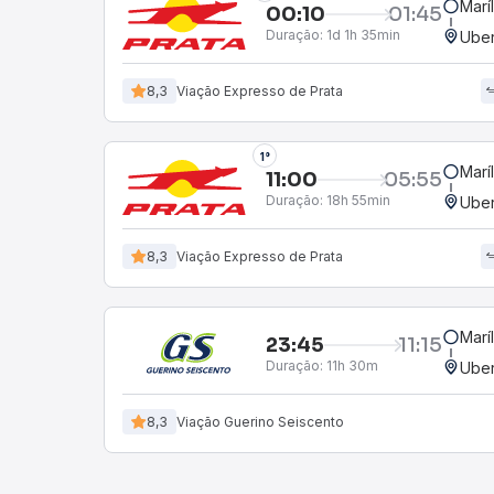
Marí
00:10
01:45
Duração:
1d 1h 35min
Uber
8,3
Viação Roderotas
2°
Marí
11:00
05:55
Duração:
18h 55min
Uber
8,3
Viação Eucatur
Marí
23:45
11:15
Duração:
11h 30m
Uber
8,3
Viação Guerino Seiscento