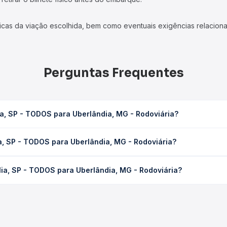
icas da viação escolhida, bem como eventuais exigências relaciona
Perguntas Frequentes
ia, SP - TODOS para Uberlândia, MG - Rodoviária?
erlândia, MG - Rodoviária leva em média 11h 59min, podendo variar
a, SP - TODOS para Uberlândia, MG - Rodoviária?
 de tráfego. Na Quero Passagem você consulta os horários disponív
DOS para Uberlândia, MG - Rodoviária custa em média R$ 217,02 e 
lia, SP - TODOS para Uberlândia, MG - Rodoviária?
Quero Passagem você compara os preços de todas as viações em tem
ana operam o trecho de Marília, SP - TODOS para Uberlândia, MG - 
 empresas, horários, tipos de serviço e preços — em um só luga