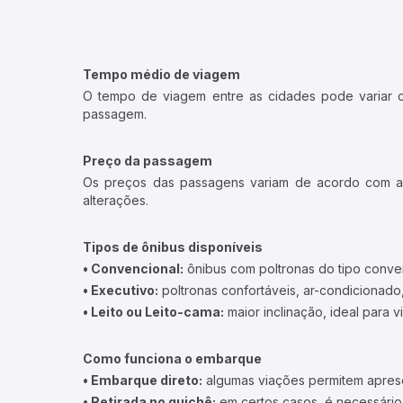
Tempo médio de viagem
O tempo de viagem entre as cidades pode variar con
passagem.
Preço da passagem
Os preços das passagens variam de acordo com a v
alterações.
Tipos de ônibus disponíveis
• Convencional:
ônibus com poltronas do tipo conve
• Executivo:
poltronas confortáveis, ar-condicionado,
• Leito ou Leito-cama:
maior inclinação, ideal para 
Como funciona o embarque
• Embarque direto:
algumas viações permitem apresen
• Retirada no guichê:
em certos casos, é necessário r