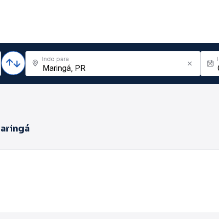
Indo para
aringá