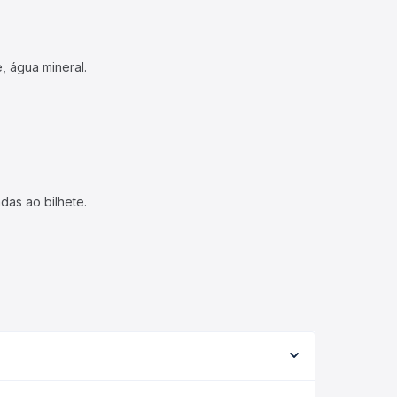
, água mineral.
das ao bilhete.
ão, o tipo de serviço (convencional, executivo ou