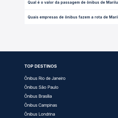
Qual é o valor da passagem de ônibus de Maril
leito) e as condições de tráfego. Na Quero Passag
O preço da passagem de ônibus de Mariluz, PR - T
Quais empresas de ônibus fazem a rota de Mari
a antecedência da compra. Na Quero Passagem você
As viações Expresso Nossa Senhora da Penha opera
você compara todas as opções — empresas, horário
TOP DESTINOS
Ônibus Rio de Janeiro
Ônibus São Paulo
Ônibus Brasília
Ônibus Campinas
Ônibus Londrina