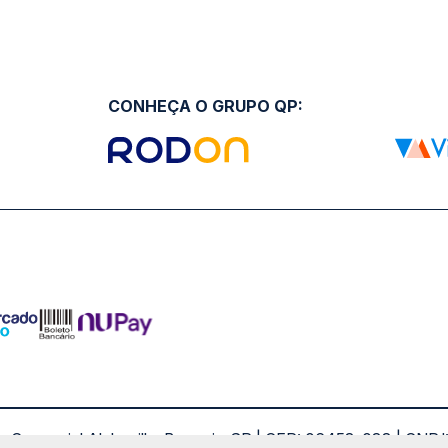
CONHEÇA O GRUPO QP:
ro Comercial Alphaville, Barueri - SP | CEP: 06453-038 | C