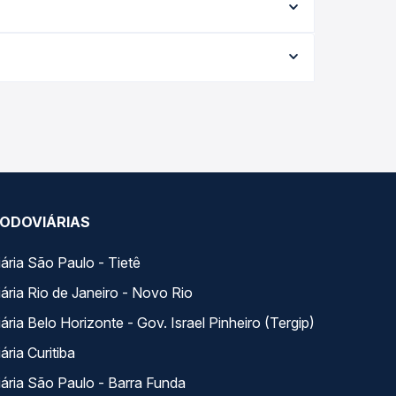
 cada opção na data desejada.
 data da viagem, a empresa, o tipo de poltrona e
 melhor oferta para o seu roteiro.
os variados ao longo do dia. Na Quero Passagem
lhor se encaixa na sua viagem.
ODOVIÁRIAS
ária São Paulo - Tietê
ária Rio de Janeiro - Novo Rio
ria Belo Horizonte - Gov. Israel Pinheiro (Tergip)
ria Curitiba
ária São Paulo - Barra Funda