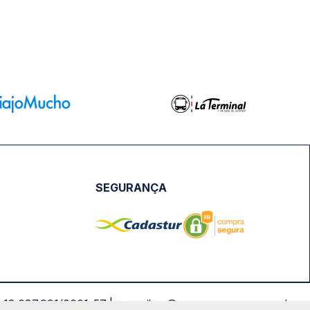
SEGURANÇA
NPJ: 18.087.991/0001-57 | saconibus@queropassagem.com.br