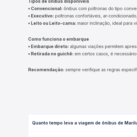
Tipos de ônibus disponíveis
• Convencional:
ônibus com poltronas do tipo conve
• Executivo:
poltronas confortáveis, ar-condicionado,
• Leito ou Leito-cama:
maior inclinação, ideal para 
Como funciona o embarque
• Embarque direto:
algumas viações permitem apresen
• Retirada no guichê:
em certos casos, é necessário r
Recomendação:
sempre verifique as regras específ
Quanto tempo leva a viagem de ônibus de Maril
A viagem de ônibus de Mariluz, PR - TODOS para Ma