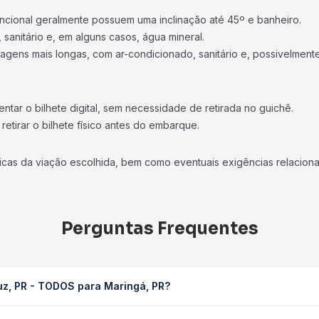
ncional geralmente possuem uma inclinação até 45º e banheiro.
 sanitário e, em alguns casos, água mineral.
viagens mais longas, com ar-condicionado, sanitário e, possivelmente
tar o bilhete digital, sem necessidade de retirada no guichê.
etirar o bilhete físico antes do embarque.
icas da viação escolhida, bem como eventuais exigências relaciona
Perguntas Frequentes
uz, PR - TODOS para Maringá, PR?
ringá, PR leva em média 4h 10min, podendo variar conforme a viaç