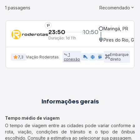
1 passagens
Recomendado
1°
Maringá, PR
23:50
10:50
Duração:
1d 11h
Pires do Rio, GO 
1
Embarque
airline_seat_legroom_extra
ac_unit
wc
7,3
Viação Roderotas
conexão
direto
Informações gerais
Tempo médio de viagem
O tempo de viagem entre as cidades pode variar conforme a
rota, viação, condições de trânsito e o tipo de ônibus
escolhido. Consulte a estimativa ao selecionar sua passagem.