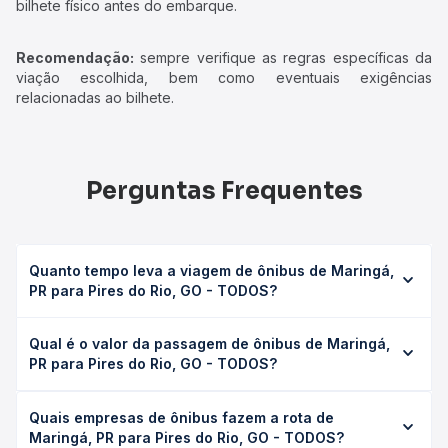
bilhete físico antes do embarque.
Recomendação:
sempre verifique as regras específicas da
viação escolhida, bem como eventuais exigências
relacionadas ao bilhete.
Perguntas Frequentes
Quanto tempo leva a viagem de ônibus de Maringá,
PR para Pires do Rio, GO - TODOS?
A viagem de ônibus de Maringá, PR para Pires do Rio, GO
Qual é o valor da passagem de ônibus de Maringá,
- TODOS leva em média 0 horas, podendo variar
PR para Pires do Rio, GO - TODOS?
conforme a viação, o tipo de serviço (convencional,
executivo ou leito) e as condições de tráfego. Na Quero
O preço da passagem de ônibus de Maringá, PR para
Passagem você consulta os horários disponíveis e vê a
Quais empresas de ônibus fazem a rota de
Pires do Rio, GO - TODOS custa em média não
duração exata de cada opção na data desejada.
Maringá, PR para Pires do Rio, GO - TODOS?
identificado e varia conforme a data da viagem, a