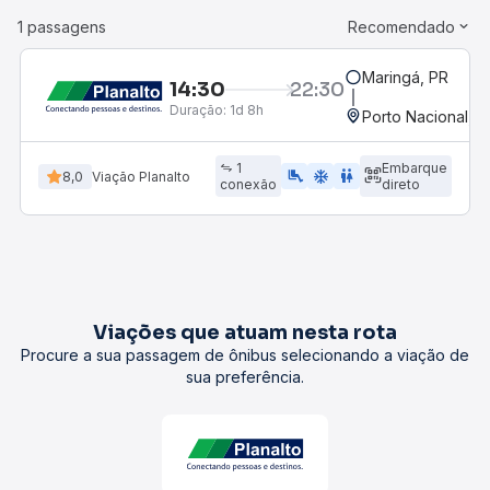
1 passagens
Recomendado
Maringá, PR
14:30
22:30
Duração:
1d 8h
Porto Nacional, 
1
Embarque
airline_seat_legroom_extra
ac_unit
WC
8,0
Viação Planalto
conexão
direto
Viações que atuam nesta rota
Procure a sua passagem de ônibus selecionando a viação de
sua preferência.