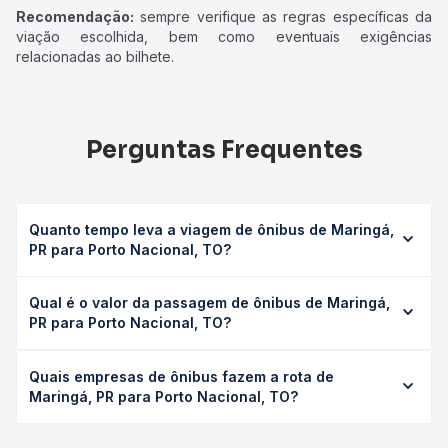
Recomendação:
sempre verifique as regras específicas da
viação escolhida, bem como eventuais exigências
relacionadas ao bilhete.
Perguntas Frequentes
Quanto tempo leva a viagem de ônibus de Maringá,
PR para Porto Nacional, TO?
A viagem de ônibus de Maringá, PR para Porto Nacional,
Qual é o valor da passagem de ônibus de Maringá,
TO leva em média 32h 37min, podendo variar conforme a
PR para Porto Nacional, TO?
viação, o tipo de serviço (convencional, executivo ou
leito) e as condições de tráfego. Na Quero Passagem
O preço da passagem de ônibus de Maringá, PR para
você consulta os horários disponíveis e vê a duração
Quais empresas de ônibus fazem a rota de
Porto Nacional, TO custa em média R$ 600,29 e varia
exata de cada opção na data desejada.
Maringá, PR para Porto Nacional, TO?
conforme a data da viagem, a empresa, o tipo de poltrona
e a antecedência da compra. Na Quero Passagem você
As viações Planalto operam o trecho de Maringá, PR para
compara os preços de todas as viações em tempo real e