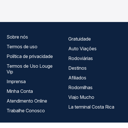
Porto Nacional, TO, com horários variados ao longo do
garante a melhor oferta para o seu roteiro.
dia. Na Quero Passagem você compara todas as opções
— empresas, horários, tipos de serviço e preços — em um
só lugar e escolhe a que melhor se encaixa na sua
viagem.
Sobre nós
Gratuidade
Termos de uso
Auto Viações
Política de privacidade
Rodoviárias
Termos de Uso Louge
Destinos
Vip
Afiliados
Imprensa
Rodomilhas
Minha Conta
Viajo Mucho
Atendimento Online
La terminal Costa Rica
Trabalhe Conosco