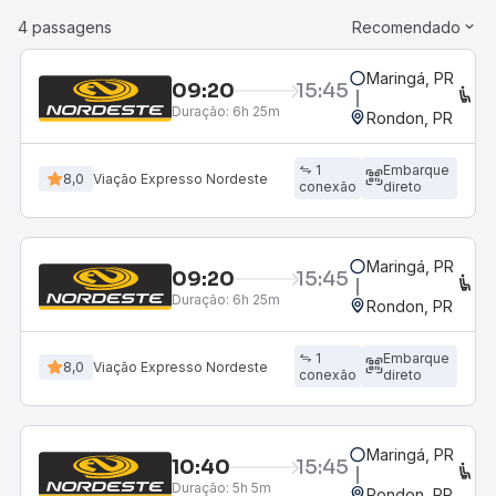
4 passagens
Recomendado
Maringá, PR
09:20
15:45
C
Duração:
6h 25m
Rondon, PR
1
Embarque
8,0
Viação Expresso Nordeste
conexão
direto
Maringá, PR
09:20
15:45
C
Duração:
6h 25m
Rondon, PR
1
Embarque
8,0
Viação Expresso Nordeste
conexão
direto
Maringá, PR
10:40
15:45
C
Duração:
5h 5m
Rondon, PR