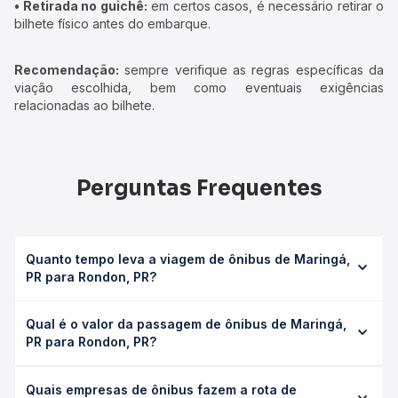
• Retirada no guichê:
em certos casos, é necessário retirar o
bilhete físico antes do embarque.
Recomendação:
sempre verifique as regras específicas da
viação escolhida, bem como eventuais exigências
relacionadas ao bilhete.
Perguntas Frequentes
Quanto tempo leva a viagem de ônibus de Maringá,
PR para Rondon, PR?
A viagem de ônibus de Maringá, PR para Rondon, PR leva
Qual é o valor da passagem de ônibus de Maringá,
em média 6h 57min, podendo variar conforme a viação, o
PR para Rondon, PR?
tipo de serviço (convencional, executivo ou leito) e as
condições de tráfego. Na Quero Passagem você consulta
O preço da passagem de ônibus de Maringá, PR para
os horários disponíveis e vê a duração exata de cada
Quais empresas de ônibus fazem a rota de
Rondon, PR custa em média R$ 118,28 e varia conforme a
opção na data desejada.