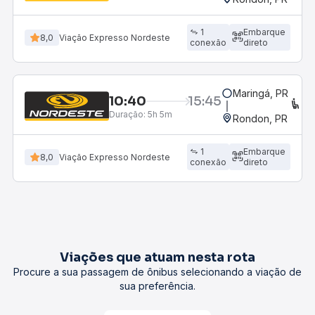
1
Embarque
8,0
Viação Expresso Nordeste
conexão
direto
Maringá, PR
10:40
15:45
C
Duração:
5h 5m
Rondon, PR
1
Embarque
8,0
Viação Expresso Nordeste
conexão
direto
Viações que atuam nesta rota
Procure a sua passagem de ônibus selecionando a viação de
sua preferência.