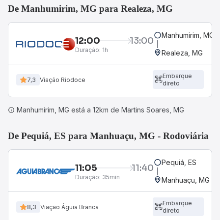
De Manhumirim, MG para Realeza, MG
Manhumirim, MG
12:00
13:00
Duração:
1h
Realeza, MG
Embarque
7,3
Viação Riodoce
direto
Manhumirim, MG está a 12km de Martins Soares, MG
De Pequiá, ES para Manhuaçu, MG - Rodoviária
Pequiá, ES
11:05
11:40
Duração:
35min
Manhuaçu, MG - R
Embarque
8,3
Viação Águia Branca
direto