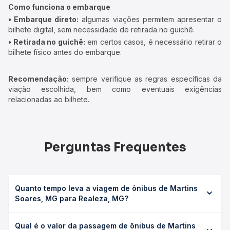
Como funciona o embarque
• Embarque direto:
algumas viações permitem apresentar o
bilhete digital, sem necessidade de retirada no guichê.
• Retirada no guichê:
em certos casos, é necessário retirar o
bilhete físico antes do embarque.
Recomendação:
sempre verifique as regras específicas da
viação escolhida, bem como eventuais exigências
relacionadas ao bilhete.
Perguntas Frequentes
Quanto tempo leva a viagem de ônibus de Martins
Soares, MG para Realeza, MG?
A viagem de ônibus de Martins Soares, MG para Realeza,
Qual é o valor da passagem de ônibus de Martins
MG leva em média 0 horas, podendo variar conforme a