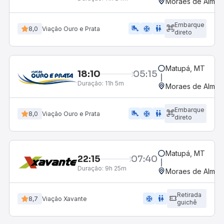
Moraes de Almeid
Embarque
airline_seat_legroom_extra
ac_unit
WC
8,0
Viação Ouro e Prata
direto
Matupá, MT
18:10
05:15
Duração:
11h 5m
Moraes de Almeid
Embarque
airline_seat_legroom_extra
ac_unit
WC
8,0
Viação Ouro e Prata
direto
Matupá, MT
22:15
07:40
Duração:
9h 25m
Moraes de Almeid
Retirada
ac_unit
wc
8,7
Viação Xavante
guichê