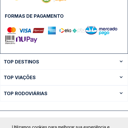
FORMAS DE PAGAMENTO
TOP DESTINOS
Ônibus Rio de Janeiro
TOP VIAÇÕES
Ônibus São Paulo
Passagens Cometa
Ônibus Brasília
TOP RODOVIÁRIAS
Passagens Gontijo
Ônibus Campinas
Rodoviária São Paulo - Tietê
Passagens 1001
Ônibus Londrina
Rodoviária Rio de Janeiro - Novo Rio
Passagens Águia Branca
+ Destinos
Rodoviária Belo Horizonte - Gov. Israel Pinheiro (Tergip)
Calçada das Margaridas, 163 - Sala 02 - Condomínio Centro
Passagens Pássaro Marron
Utilizamos cookies para melhorar sua experiência e