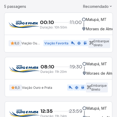
5 passagens
Recomendado
Matupá, MT
00:10
11:00
Duração:
10h 50m
Moraes de Almeid
Embarque
airline_seat_legroom_extra
ac_unit
WC
8,0
Viação Ouro e Prata
Viação Favorita
direto
Matupá, MT
08:10
19:30
Duração:
11h 20m
Moraes de Almeid
Embarque
airline_seat_legroom_extra
ac_unit
WC
8,0
Viação Ouro e Prata
direto
Matupá, MT
12:35
23:59
Duração:
11h 24m