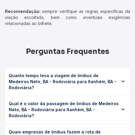
Recomendação:
sempre verifique as regras específicas da
viação escolhida, bem como eventuais exigências
relacionadas ao bilhete.
Perguntas Frequentes
Quanto tempo leva a viagem de ônibus de
Medeiros Neto, BA - Rodoviária para Itanhém, BA -
Rodoviária?
A viagem de ônibus de Medeiros Neto, BA - Rodoviária
Qual é o valor da passagem de ônibus de Medeiros
para Itanhém, BA - Rodoviária leva em média 0h 35min,
Neto, BA - Rodoviária para Itanhém, BA -
podendo variar conforme a viação, o tipo de serviço
Rodoviária?
(convencional, executivo ou leito) e as condições de
tráfego. Na Quero Passagem você consulta os horários
O preço da passagem de ônibus de Medeiros Neto, BA -
disponíveis e vê a duração exata de cada opção na data
Quais empresas de ônibus fazem a rota de
Rodoviária para Itanhém, BA - Rodoviária custa em média
desejada.