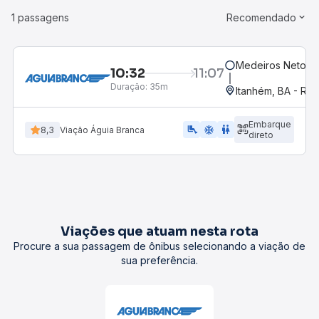
1 passagens
Recomendado
Medeiros Neto, B
10:32
11:07
Duração:
35m
Itanhém, BA - Rod
Embarque
airline_seat_legroom_extra
ac_unit
WC
8,3
Viação Águia Branca
direto
Viações que atuam nesta rota
Procure a sua passagem de ônibus selecionando a viação de
sua preferência.