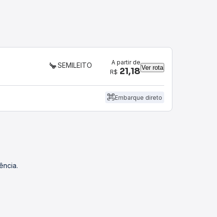
A partir de
SEMILEITO
Ver rota
21,18
R$
Embarque direto
ência.