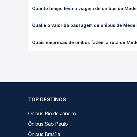
Quanto tempo leva a viagem de ônibus de Medeir
A viagem de ônibus de Medeiros Neto, BA - Rodoviá
Qual é o valor da passagem de ônibus de Medeir
(convencional, executivo ou leito) e as condições
desejada.
O preço da passagem de ônibus de Medeiros Neto, B
Quais empresas de ônibus fazem a rota de Medei
o tipo de poltrona e a antecedência da compra. N
roteiro.
As viações Águia Branca operam o trecho de Medeir
você compara todas as opções — empresas, horário
TOP DESTINOS
Ônibus Rio de Janeiro
Ônibus São Paulo
Ônibus Brasília