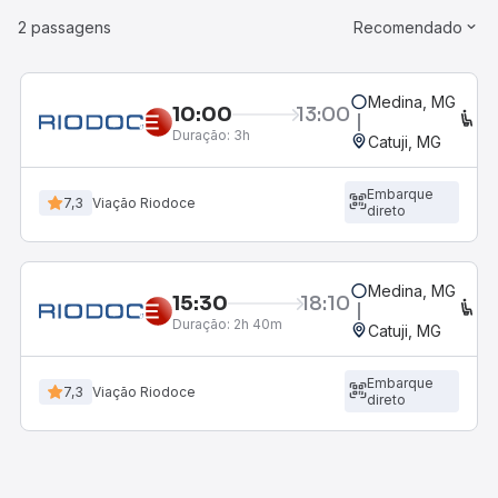
2 passagens
Recomendado
Medina, MG
10:00
13:00
C
Duração:
3h
Catuji, MG
Embarque
7,3
Viação Riodoce
direto
Medina, MG
15:30
18:10
C
Duração:
2h 40m
Catuji, MG
Embarque
7,3
Viação Riodoce
direto