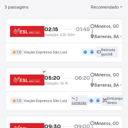
3 passagens
Recomendado
Mineiros, GO
02:15
01:45
Duração:
23h 30m
Barreiras, BA - R
Retirada
ac_unit
wc
7,0
Viação Expresso São Luiz
guichê
1°
Mineiros, GO
05:20
06:20
Duração:
1d 1h
Barreiras, BA - R
1
Embarque
ac_unit
wc
7,0
Viação Expresso São Luiz
conexão
direto
Mineiros, GO
09:30
09:00