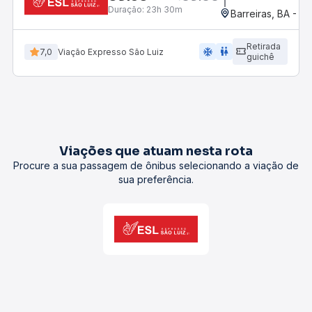
Duração:
23h 30m
Barreiras, BA - R
Retirada
ac_unit
wc
7,0
Viação Expresso São Luiz
guichê
Viações que atuam nesta rota
Procure a sua passagem de ônibus selecionando a viação de
sua preferência.