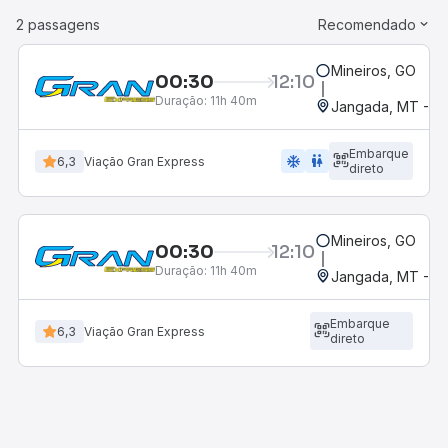
2 passagens
Recomendado
Mineiros, GO
00:30
12:10
Duração:
11h 40m
Jangada, MT - Ro
Embarque
ac_unit
wc
6,3
Viação Gran Express
direto
Mineiros, GO
00:30
12:10
Duração:
11h 40m
Jangada, MT - Ro
Embarque
6,3
Viação Gran Express
direto