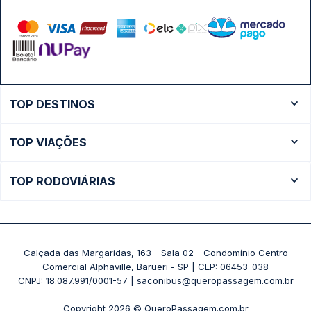
TOP DESTINOS
Ônibus Rio de Janeiro
TOP VIAÇÕES
Ônibus São Paulo
Passagens Cometa
Ônibus Brasília
TOP RODOVIÁRIAS
Passagens Gontijo
Ônibus Campinas
Rodoviária São Paulo - Tietê
Passagens 1001
Ônibus Londrina
Rodoviária Rio de Janeiro - Novo Rio
Passagens Águia Branca
+ Destinos
Rodoviária Belo Horizonte - Gov. Israel Pinheiro (Tergip)
Calçada das Margaridas, 163 - Sala 02 - Condomínio Centro
Passagens Pássaro Marron
Comercial Alphaville, Barueri - SP | CEP: 06453-038
Rodoviária Curitiba
+ Viações
CNPJ: 18.087.991/0001-57 | saconibus@queropassagem.com.br
Rodoviária São Paulo - Barra Funda
Copyright 2026 © QueroPassagem.com.br