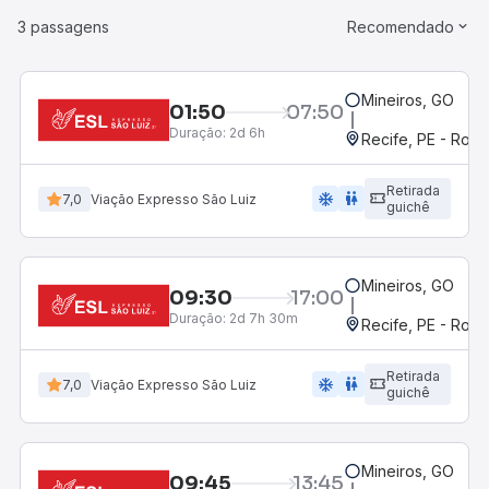
3 passagens
Recomendado
Mineiros, GO
01:50
07:50
Duração:
2d 6h
Recife, PE - Rodo
Retirada
ac_unit
wc
7,0
Viação Expresso São Luiz
guichê
Mineiros, GO
09:30
17:00
Duração:
2d 7h 30m
Recife, PE - Rodo
Retirada
ac_unit
wc
7,0
Viação Expresso São Luiz
guichê
Mineiros, GO
09:45
13:45