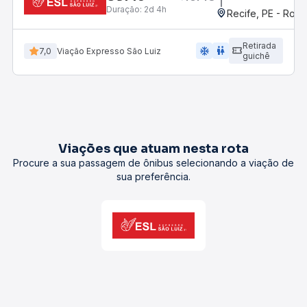
Duração:
2d 4h
Recife, PE - Rodo
Retirada
ac_unit
wc
7,0
Viação Expresso São Luiz
guichê
Viações que atuam nesta rota
Procure a sua passagem de ônibus selecionando a viação de
sua preferência.