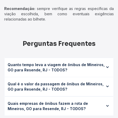
Recomendação:
sempre verifique as regras específicas da
viação escolhida, bem como eventuais exigências
relacionadas ao bilhete.
Perguntas Frequentes
Quanto tempo leva a viagem de ônibus de Mineiros,
GO para Resende, RJ - TODOS?
A viagem de ônibus de Mineiros, GO para Resende, RJ -
Qual é o valor da passagem de ônibus de Mineiros,
TODOS leva em média 25h 35min, podendo variar
GO para Resende, RJ - TODOS?
conforme a viação, o tipo de serviço (convencional,
executivo ou leito) e as condições de tráfego. Na Quero
O preço da passagem de ônibus de Mineiros, GO para
Passagem você consulta os horários disponíveis e vê a
Quais empresas de ônibus fazem a rota de
Resende, RJ - TODOS custa em média R$ 536,13 e varia
duração exata de cada opção na data desejada.
Mineiros, GO para Resende, RJ - TODOS?
conforme a data da viagem, a empresa, o tipo de poltrona
e a antecedência da compra. Na Quero Passagem você