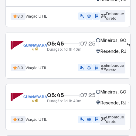
Embarque
airline_seat_legroom_extra
ac_unit
wc
8,0
Viação UTIL
direto
Mineiros, GO
05:45
07:25
L
Duração:
1d 1h 40m
Resende, RJ
Embarque
airline_seat_legroom_extra
ac_unit
wc
8,0
Viação UTIL
direto
Mineiros, GO
05:45
07:25
Duração:
1d 1h 40m
Resende, RJ - Gr
Embarque
airline_seat_legroom_extra
ac_unit
wc
8,0
Viação UTIL
direto