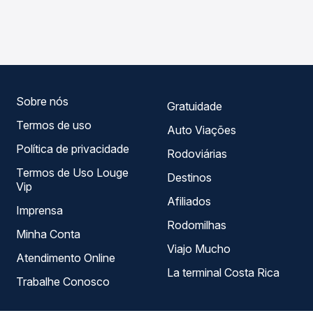
As viações UTIL operam o trecho de Mineiros, GO para
compara os preços de todas as viações em tempo real e
Resende, RJ - TODOS, com horários variados ao longo do
garante a melhor oferta para o seu roteiro.
dia. Na Quero Passagem você compara todas as opções
— empresas, horários, tipos de serviço e preços — em um
só lugar e escolhe a que melhor se encaixa na sua
viagem.
Sobre nós
Gratuidade
Termos de uso
Auto Viações
Política de privacidade
Rodoviárias
Termos de Uso Louge
Destinos
Vip
Afiliados
Imprensa
Rodomilhas
Minha Conta
Viajo Mucho
Atendimento Online
La terminal Costa Rica
Trabalhe Conosco