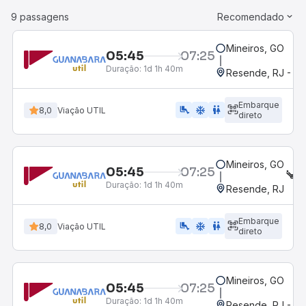
9 passagens
Recomendado
Mineiros, GO
05:45
07:25
Duração:
1d 1h 40m
Resende, RJ - Gr
Embarque
airline_seat_legroom_extra
ac_unit
WC
8,0
Viação UTIL
direto
Mineiros, GO
05:45
07:25
S
Duração:
1d 1h 40m
Resende, RJ
Embarque
airline_seat_legroom_extra
ac_unit
WC
8,0
Viação UTIL
direto
Mineiros, GO
05:45
07:25
Duração:
1d 1h 40m
Resende, RJ - Gr