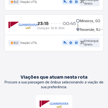
airline_seat_legroom_extra
ac_unit
wc
8,0
Viação UTIL
direto
Mineiros, GO
23:15
00:45
Duração:
1d 1h 30m
Resende, RJ - Gr
Embarque
airline_seat_legroom_extra
ac_unit
wc
8,0
Viação UTIL
direto
Viações que atuam nesta rota
Procure a sua passagem de ônibus selecionando a viação de
sua preferência.