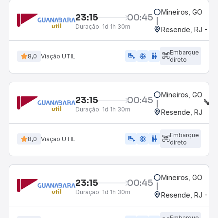
Mineiros, GO
23:15
00:45
Duração:
1d 1h 30m
Resende, RJ - Gr
Embarque
airline_seat_legroom_extra
ac_unit
WC
8,0
Viação UTIL
direto
Mineiros, GO
23:15
00:45
S
Duração:
1d 1h 30m
Resende, RJ
Embarque
airline_seat_legroom_extra
ac_unit
WC
8,0
Viação UTIL
direto
Mineiros, GO
23:15
00:45
Duração:
1d 1h 30m
Resende, RJ - Gr
Embarque