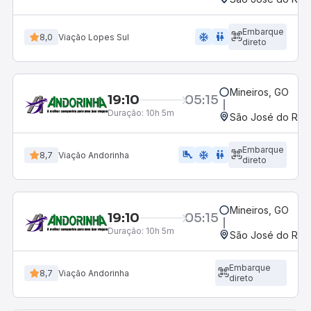
Embarque
ac_unit
wc
8,0
Viação Lopes Sul
direto
Mineiros, GO
19:10
05:15
Duração:
10h 5m
São José do Rio P
Embarque
airline_seat_legroom_extra
ac_unit
wc
8,7
Viação Andorinha
direto
Mineiros, GO
19:10
05:15
Duração:
10h 5m
São José do Rio P
Embarque
8,7
Viação Andorinha
direto