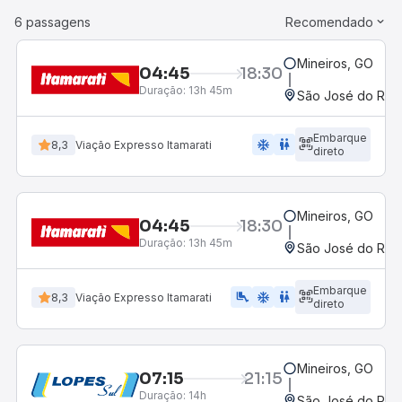
6 passagens
Recomendado
Mineiros, GO
04:45
18:30
Duração:
13h 45m
São José do Rio P
Embarque
ac_unit
wc
8,3
Viação Expresso Itamarati
direto
Mineiros, GO
04:45
18:30
Duração:
13h 45m
São José do Rio P
Embarque
airline_seat_legroom_extra
ac_unit
wc
8,3
Viação Expresso Itamarati
direto
Mineiros, GO
07:15
21:15
Duração:
14h
São José do Rio P