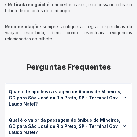
• Retirada no guichê:
em certos casos, é necessário retirar o
bilhete físico antes do embarque.
Recomendação:
sempre verifique as regras específicas da
viação escolhida, bem como eventuais exigências
relacionadas ao bilhete.
Perguntas Frequentes
Quanto tempo leva a viagem de ônibus de Mineiros,
GO para São José do Rio Preto, SP - Terminal Gov.
Laudo Natel?
A viagem de ônibus de Mineiros, GO para São José do Rio
Qual é o valor da passagem de ônibus de Mineiros,
Preto, SP - Terminal Gov. Laudo Natel leva em média 12h
GO para São José do Rio Preto, SP - Terminal Gov.
20min, podendo variar conforme a viação, o tipo de
Laudo Natel?
serviço (convencional, executivo ou leito) e as condições