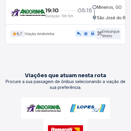
Mineiros, GO
19:10
05:15
Duração:
10h 5m
São José do Rio P
Embarque
airline_seat_legroom_extra
ac_unit
wc
8,7
Viação Andorinha
direto
Viações que atuam nesta rota
Procure a sua passagem de ônibus selecionando a viação de
sua preferência.