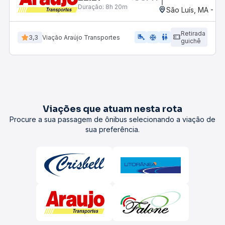
Duração:
8h 20m
São Luís, MA - Ro
Retirada
airline_seat_legroom_extra
ac_unit
wc
3,3
Viação Araújo Transportes
guichê
Viações que atuam nesta rota
Procure a sua passagem de ônibus selecionando a viação de
sua preferência.