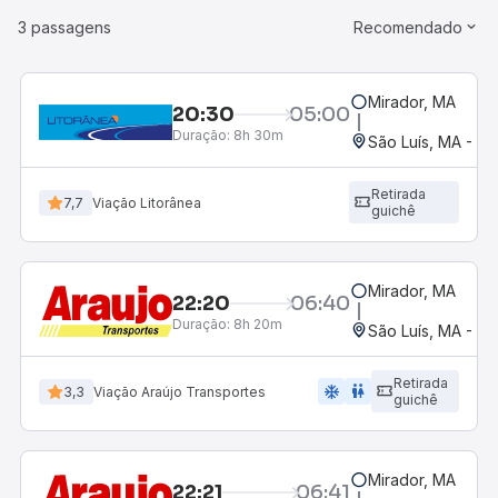
3 passagens
Recomendado
Mirador, MA
20:30
05:00
Duração:
8h 30m
São Luís, MA - Ro
Retirada
7,7
Viação Litorânea
guichê
Mirador, MA
22:20
06:40
Duração:
8h 20m
São Luís, MA - Ro
Retirada
ac_unit
wc
3,3
Viação Araújo Transportes
guichê
Mirador, MA
22:21
06:41