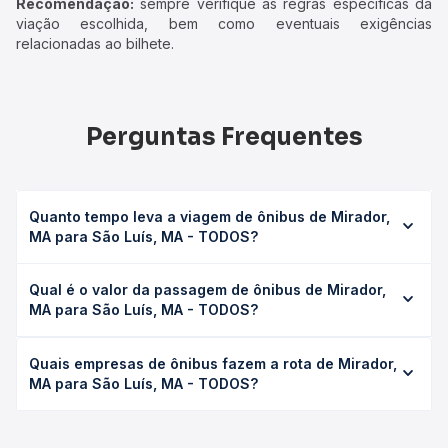
Recomendação:
sempre verifique as regras específicas da
viação escolhida, bem como eventuais exigências
relacionadas ao bilhete.
Perguntas Frequentes
Quanto tempo leva a viagem de ônibus de Mirador,
MA para São Luís, MA - TODOS?
A viagem de ônibus de Mirador, MA para São Luís, MA -
Qual é o valor da passagem de ônibus de Mirador,
TODOS leva em média 8h 36min, podendo variar
MA para São Luís, MA - TODOS?
conforme a viação, o tipo de serviço (convencional,
executivo ou leito) e as condições de tráfego. Na Quero
O preço da passagem de ônibus de Mirador, MA para São
Passagem você consulta os horários disponíveis e vê a
Quais empresas de ônibus fazem a rota de Mirador,
Luís, MA - TODOS custa em média R$ 150,88 e varia
duração exata de cada opção na data desejada.
MA para São Luís, MA - TODOS?
conforme a data da viagem, a empresa, o tipo de poltrona
e a antecedência da compra. Na Quero Passagem você
As viações Crisbell, Litorânea, Araújo Transportes, Falone
compara os preços de todas as viações em tempo real e
Turismo operam o trecho de Mirador, MA para São Luís,
garante a melhor oferta para o seu roteiro.