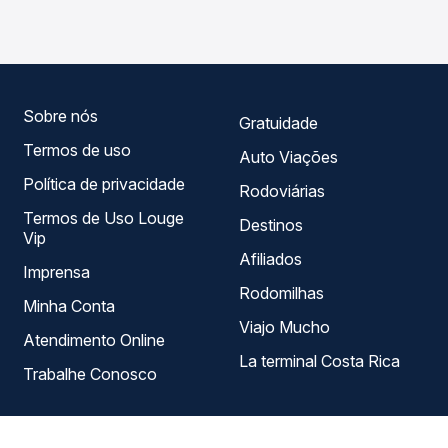
MA - TODOS, com horários variados ao longo do dia. Na
Quero Passagem você compara todas as opções —
empresas, horários, tipos de serviço e preços — em um
só lugar e escolhe a que melhor se encaixa na sua
viagem.
Sobre nós
Gratuidade
Termos de uso
Auto Viações
Política de privacidade
Rodoviárias
Termos de Uso Louge
Destinos
Vip
Afiliados
Imprensa
Rodomilhas
Minha Conta
Viajo Mucho
Atendimento Online
La terminal Costa Rica
Trabalhe Conosco