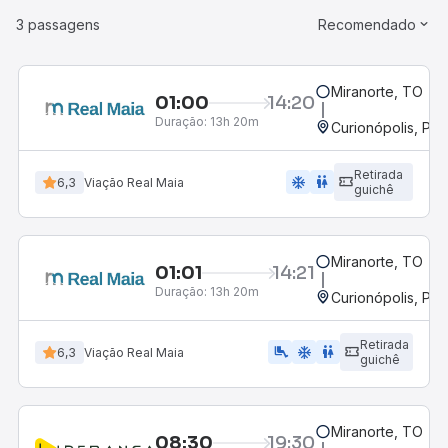
3 passagens
Recomendado
Miranorte, TO
01:00
14:20
Duração:
13h 20m
Curionópolis, PA
Retirada
ac_unit
wc
6,3
Viação Real Maia
guichê
Miranorte, TO
01:01
14:21
Duração:
13h 20m
Curionópolis, PA
Retirada
airline_seat_legroom_extra
ac_unit
wc
6,3
Viação Real Maia
guichê
Miranorte, TO
08:30
19:30