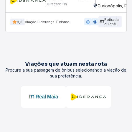
Duração:
11h
Curionópolis, PA
Retirada
ac_unit
wc
8,3
Viação Liderança Turismo
guichê
Viações que atuam nesta rota
Procure a sua passagem de ônibus selecionando a viação de
sua preferência.