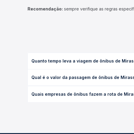
Recomendação:
sempre verifique as regras específ
Quanto tempo leva a viagem de ônibus de Miras
A viagem de ônibus de Mirassol D'Oeste, MT para J
Qual é o valor da passagem de ônibus de Mirass
leito) e as condições de tráfego. Na Quero Passag
O preço da passagem de ônibus de Mirassol D'Oeste
Quais empresas de ônibus fazem a rota de Mira
antecedência da compra. Na Quero Passagem você c
As viações Expresso Itamarati operam o trecho de 
as opções — empresas, horários, tipos de serviço 