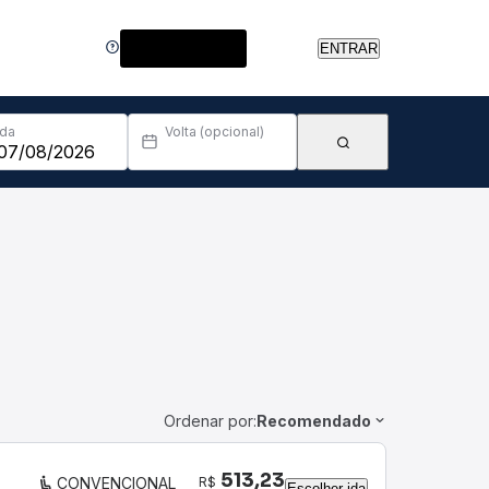
Central de Ajuda
ENTRAR
Ida
Volta (opcional)
Ordenar por:
Recomendado
513,23
R$
CONVENCIONAL
Escolher ida