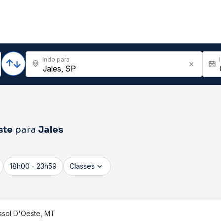
Indo para
ste
para
Jales
18h00 - 23h59
Classes
ssol D'Oeste, MT