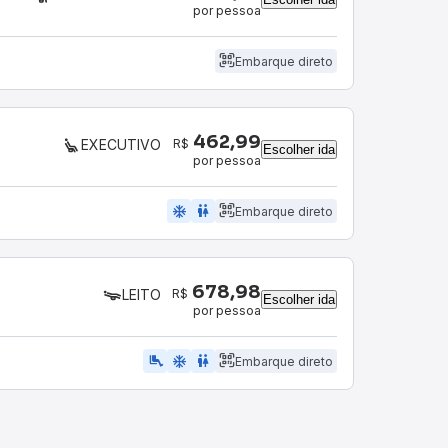
por pessoa
Embarque direto
462,99
R$
EXECUTIVO
Escolher ida
por pessoa
ac_unit
wc
Embarque direto
678,98
R$
LEITO
Escolher ida
por pessoa
airline_seat_legroom_extra
ac_unit
wc
Embarque direto