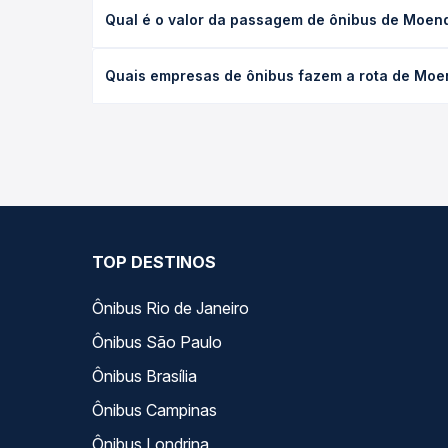
A viagem de ônibus de Moenda, BA para Valença, B
Qual é o valor da passagem de ônibus de Moen
leito) e as condições de tráfego. Na Quero Passag
O preço da passagem de ônibus de Moenda, BA para
Quais empresas de ônibus fazem a rota de Moe
poltrona e a antecedência da compra. Na Quero Pa
As viações não identificadas operam o trecho de 
todas as opções — empresas, horários, tipos de se
TOP DESTINOS
Ônibus Rio de Janeiro
Ônibus São Paulo
Ônibus Brasília
Ônibus Campinas
Ônibus Londrina