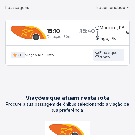
1 passagens
Recomendado
Mogeiro, PB
15:10
15:40
C
Duração:
30m
Ingá, PB
Embarque
7,0
Viação Rio Tinto
direto
Viações que atuam nesta rota
Procure a sua passagem de ônibus selecionando a viação de
sua preferência.