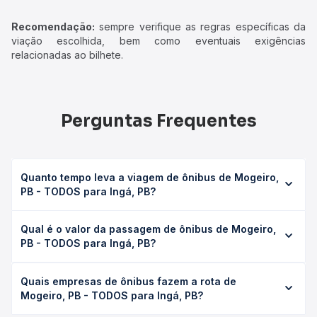
Recomendação:
sempre verifique as regras específicas da
viação escolhida, bem como eventuais exigências
relacionadas ao bilhete.
Perguntas Frequentes
Quanto tempo leva a viagem de ônibus de Mogeiro,
PB - TODOS para Ingá, PB?
A viagem de ônibus de Mogeiro, PB - TODOS para Ingá,
Qual é o valor da passagem de ônibus de Mogeiro,
PB leva em média 0 horas, podendo variar conforme a
PB - TODOS para Ingá, PB?
viação, o tipo de serviço (convencional, executivo ou
leito) e as condições de tráfego. Na Quero Passagem
O preço da passagem de ônibus de Mogeiro, PB -
você consulta os horários disponíveis e vê a duração
Quais empresas de ônibus fazem a rota de
TODOS para Ingá, PB custa em média não identificado e
exata de cada opção na data desejada.
Mogeiro, PB - TODOS para Ingá, PB?
varia conforme a data da viagem, a empresa, o tipo de
poltrona e a antecedência da compra. Na Quero