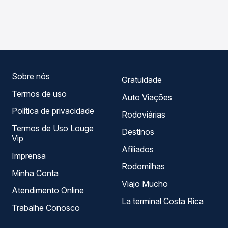
As viações Rio Tinto operam o trecho de Mogeiro, PB -
Passagem você compara os preços de todas as viações
TODOS para Ingá, PB, com horários variados ao longo do
em tempo real e garante a melhor oferta para o seu
dia. Na Quero Passagem você compara todas as opções
roteiro.
— empresas, horários, tipos de serviço e preços — em um
só lugar e escolhe a que melhor se encaixa na sua
viagem.
Sobre nós
Gratuidade
Termos de uso
Auto Viações
Política de privacidade
Rodoviárias
Termos de Uso Louge
Destinos
Vip
Afiliados
Imprensa
Rodomilhas
Minha Conta
Viajo Mucho
Atendimento Online
La terminal Costa Rica
Trabalhe Conosco