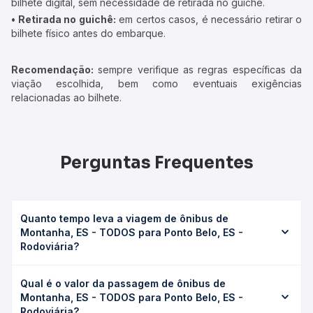
bilhete digital, sem necessidade de retirada no guichê.
• Retirada no guichê:
em certos casos, é necessário retirar o
bilhete físico antes do embarque.
Recomendação:
sempre verifique as regras específicas da
viação escolhida, bem como eventuais exigências
relacionadas ao bilhete.
Perguntas Frequentes
Quanto tempo leva a viagem de ônibus de
Montanha, ES - TODOS para Ponto Belo, ES -
Rodoviária?
A viagem de ônibus de Montanha, ES - TODOS para Ponto
Qual é o valor da passagem de ônibus de
Belo, ES - Rodoviária leva em média 0 horas, podendo
Montanha, ES - TODOS para Ponto Belo, ES -
variar conforme a viação, o tipo de serviço (convencional,
Rodoviária?