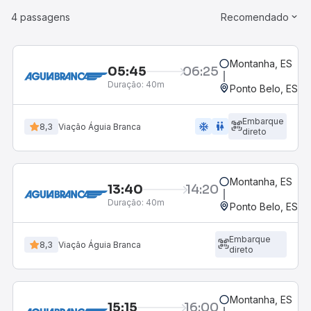
4 passagens
Recomendado
Montanha, ES
05:45
06:25
Duração:
40m
Ponto Belo, ES - 
Embarque
ac_unit
wc
8,3
Viação Águia Branca
direto
Montanha, ES
13:40
14:20
Duração:
40m
Ponto Belo, ES - 
Embarque
8,3
Viação Águia Branca
direto
Montanha, ES
15:15
16:00