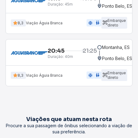
Duração:
45m
Ponto Belo, ES - 
Embarque
ac_unit
wc
8,3
Viação Águia Branca
direto
Montanha, ES
20:45
21:25
Duração:
40m
Ponto Belo, ES - 
Embarque
ac_unit
wc
8,3
Viação Águia Branca
direto
Viações que atuam nesta rota
Procure a sua passagem de ônibus selecionando a viação de
sua preferência.