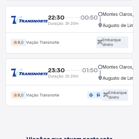
Montes Claros, M
22:30
00:50
Duração:
2h 20m
Augusto de Lima
Embarque
8,0
Viação Transnorte
direto
Montes Claros, M
23:30
01:50
Duração:
2h 20m
Augusto de Lima
Embarque
ac_unit
wc
8,0
Viação Transnorte
direto