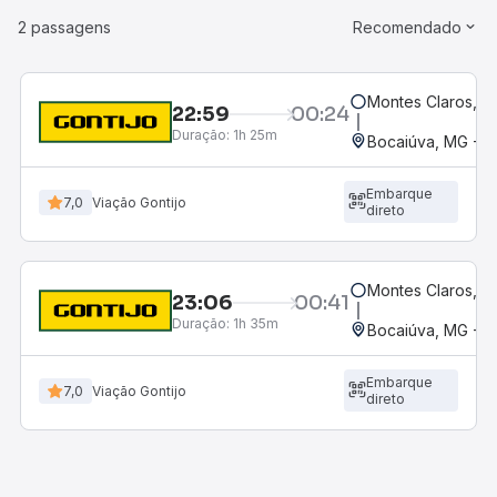
2 passagens
Recomendado
Montes Claros, M
22:59
00:24
Duração:
1h 25m
Bocaiúva, MG - B
Embarque
7,0
Viação Gontijo
direto
Montes Claros, M
23:06
00:41
Duração:
1h 35m
Bocaiúva, MG - B
Embarque
7,0
Viação Gontijo
direto