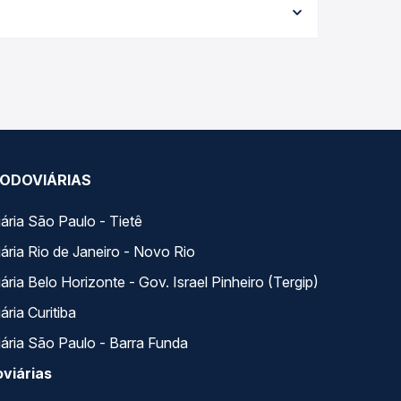
e garante a melhor oferta para o seu roteiro.
 longo do dia. Na Quero Passagem você compara
a na sua viagem.
ODOVIÁRIAS
ária São Paulo - Tietê
ária Rio de Janeiro - Novo Rio
ria Belo Horizonte - Gov. Israel Pinheiro (Tergip)
ria Curitiba
ária São Paulo - Barra Funda
viárias