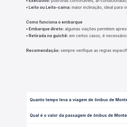
• Executivo:
poltronas confortáveis, ar-condicionado,
• Leito ou Leito-cama:
maior inclinação, ideal para 
Como funciona o embarque
• Embarque direto:
algumas viações permitem apresen
• Retirada no guichê:
em certos casos, é necessário r
Recomendação:
sempre verifique as regras específ
Quanto tempo leva a viagem de ônibus de Monte
A viagem de ônibus de Montes Claros, MG - Rodoviá
Qual é o valor da passagem de ônibus de Montes
executivo ou leito) e as condições de tráfego. Na
O preço da passagem de ônibus de Montes Claros, M