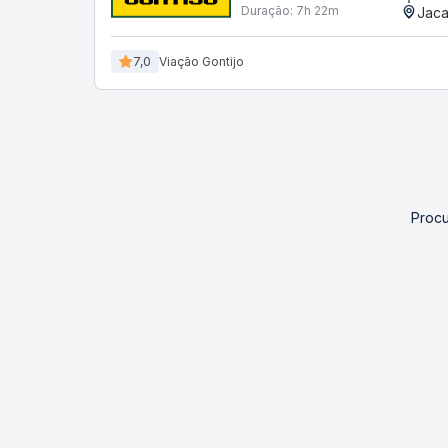
Duração:
7h 22m
Jaca
7,0
Viação Gontijo
Procu