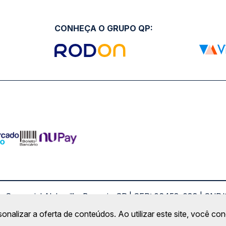
CONHEÇA O GRUPO QP:
ro Comercial Alphaville, Barueri - SP | CEP: 06453-038 | C
Copyright 2026 © QueroPassagem.com.br
sonalizar a oferta de conteúdos. Ao utilizar este site, você c