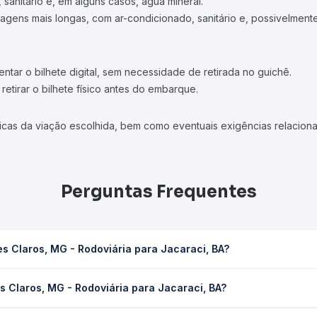
 sanitário e, em alguns casos, água mineral.
viagens mais longas, com ar-condicionado, sanitário e, possivelmente
tar o bilhete digital, sem necessidade de retirada no guichê.
etirar o bilhete físico antes do embarque.
icas da viação escolhida, bem como eventuais exigências relaciona
Perguntas Frequentes
s Claros, MG - Rodoviária para Jacaraci, BA?
ria para Jacaraci, BA leva em média 7h 22min, podendo variar conf
 Claros, MG - Rodoviária para Jacaraci, BA?
 Quero Passagem você consulta os horários disponíveis e vê a dur
G - Rodoviária para Jacaraci, BA custa em média R$ 157,00 e vari