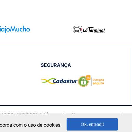
SEGURANÇA
NPJ: 18.087.991/0001-57 | saconibus@queropassagem.com.br
Ok, entendi!
oncorda com o uso de cookies.