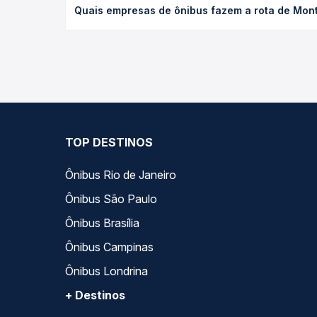
Quais empresas de ônibus fazem a rota de Mont
poltrona e a antecedência da compra. Na Quero Pa
As viações Gontijo operam o trecho de Montes Cla
todas as opções — empresas, horários, tipos de se
TOP DESTINOS
Ônibus Rio de Janeiro
Ônibus São Paulo
Ônibus Brasília
Ônibus Campinas
Ônibus Londrina
+ Destinos