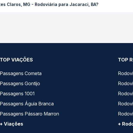
es Claros, MG - Rodoviária para Jacaraci, BA?
ssagem você compara os preços de todas as viações em tempo real 
ros, MG - Rodoviária para Jacaraci, BA, com horários variados ao
rviço e preços — em um só lugar e escolhe a que melhor se encaix
TOP VIAÇÕES
TOP R
Passagens Cometa
Rodovi
Passagens Gontijo
Rodovi
Passagens 1001
Rodoviá
Passagens Águia Branca
Rodoviá
Passagens Pássaro Marron
Rodovi
+ Viações
+ Rodo