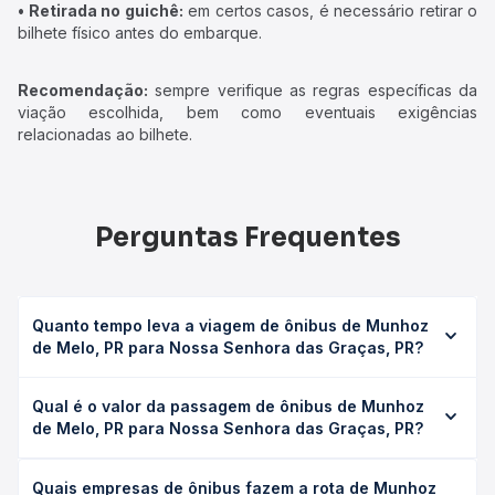
• Retirada no guichê:
em certos casos, é necessário retirar o
bilhete físico antes do embarque.
Recomendação:
sempre verifique as regras específicas da
viação escolhida, bem como eventuais exigências
relacionadas ao bilhete.
Perguntas Frequentes
Quanto tempo leva a viagem de ônibus de Munhoz
de Melo, PR para Nossa Senhora das Graças, PR?
A viagem de ônibus de Munhoz de Melo, PR para Nossa
Qual é o valor da passagem de ônibus de Munhoz
Senhora das Graças, PR leva em média 0 horas, podendo
de Melo, PR para Nossa Senhora das Graças, PR?
variar conforme a viação, o tipo de serviço (convencional,
executivo ou leito) e as condições de tráfego. Na Quero
O preço da passagem de ônibus de Munhoz de Melo, PR
Passagem você consulta os horários disponíveis e vê a
Quais empresas de ônibus fazem a rota de Munhoz
para Nossa Senhora das Graças, PR custa em média não