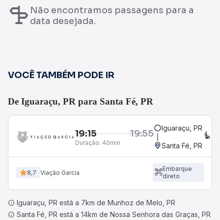
Não encontramos passagens para a
data desejada.
VOCÊ TAMBÉM PODE IR
De Iguaraçu, PR para Santa Fé, PR
Iguaraçu, PR
19:15
19:55
C
Duração:
40min
Santa Fé, PR
Embarque
8,7
Viação Garcia
direto
Iguaraçu, PR está a 7km de Munhoz de Melo, PR
Santa Fé, PR está a 14km de Nossa Senhora das Graças, PR