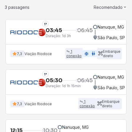
3 passagens
Recomendado
1°
Nanuque, MG
03:45
06:45
Duração:
1d 3h
São Paulo, SP - R
1
Embarque
ac_unit
wc
7,3
Viação Riodoce
conexão
direto
1°
Nanuque, MG
05:30
06:45
Duração:
1d 1h 15min
São Paulo, SP - R
1
Embarque
7,3
Viação Riodoce
conexão
direto
Nanuque, MG
12:15
10:30