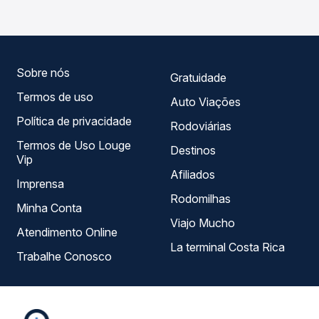
você compara todas as opções — empresas, horários,
tipos de serviço e preços — em um só lugar e escolhe a
que melhor se encaixa na sua viagem.
Sobre nós
Gratuidade
Termos de uso
Auto Viações
Política de privacidade
Rodoviárias
Termos de Uso Louge
Destinos
Vip
Afiliados
Imprensa
Rodomilhas
Minha Conta
Viajo Mucho
Atendimento Online
La terminal Costa Rica
Trabalhe Conosco