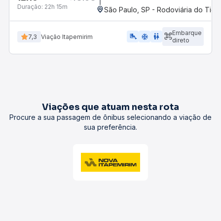
Duração:
22h 15m
São Paulo, SP - R
Embarque
airline_seat_legroom_extra
ac_unit
WC
7,3
Viação Itapemirim
direto
Viações que atuam nesta rota
Procure a sua passagem de ônibus selecionando a viação de
sua preferência.