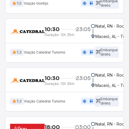
Embarque
ac_unit
wc
7,0
Viação Gontijo
direto
Natal, RN - Rodov
10:30
23:05
Duração:
12h 35m
Maceió, AL - Term
Embarque
ac_unit
wc
7,3
Viação Catedral Turismo
direto
Natal, RN - Rodov
10:30
23:05
Duração:
12h 35m
Maceió, AL - Term
Embarque
ac_unit
wc
7,3
Viação Catedral Turismo
direto
Natal, RN - Rodov
18:00
03:00