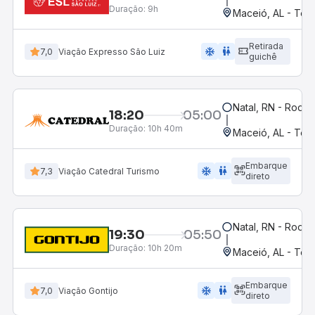
Duração:
9h
Maceió, AL - Term
Retirada
ac_unit
wc
7,0
Viação Expresso São Luiz
guichê
Natal, RN - Rodov
18:20
05:00
Duração:
10h 40m
Maceió, AL - Term
Embarque
ac_unit
wc
7,3
Viação Catedral Turismo
direto
Natal, RN - Rodov
19:30
05:50
Duração:
10h 20m
Maceió, AL - Term
Embarque
ac_unit
wc
7,0
Viação Gontijo
direto