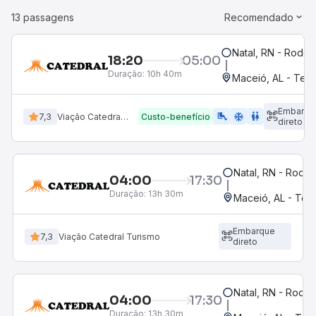
13 passagens
Recomendado
Natal, RN - Rodovi
18:20
05:00
Duração:
10h 40m
Maceió, AL - Term
Embarqu
airline_seat_legroom_extra
ac_unit
wc
7,3
Viação Catedral Turismo
Custo-benefício
direto
Natal, RN - Rodov
04:00
17:30
Duração:
13h 30m
Maceió, AL - Term
Embarque
7,3
Viação Catedral Turismo
direto
Natal, RN - Rodov
04:00
17:30
Duração:
13h 30m