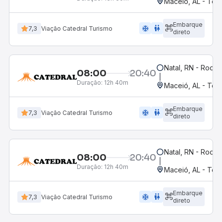
Maceió, AL - Term
Embarque
ac_unit
wc
7,3
Viação Catedral Turismo
direto
Natal, RN - Rodov
08:00
20:40
Duração:
12h 40m
Maceió, AL - Term
Embarque
ac_unit
wc
7,3
Viação Catedral Turismo
direto
Natal, RN - Rodov
08:00
20:40
Duração:
12h 40m
Maceió, AL - Term
Embarque
ac_unit
wc
7,3
Viação Catedral Turismo
direto