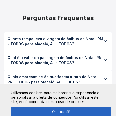
Perguntas Frequentes
Quanto tempo leva a viagem de ônibus de Natal, RN
- TODOS para Maceió, AL - TODOS?
A viagem de ônibus de Natal, RN - TODOS para Maceió,
Qual é o valor da passagem de ônibus de Natal, RN
AL - TODOS leva em média 12h 16min, podendo variar
- TODOS para Maceió, AL - TODOS?
conforme a viação, o tipo de serviço (convencional,
executivo ou leito) e as condições de tráfego. Na Quero
O preço da passagem de ônibus de Natal, RN - TODOS
Passagem você consulta os horários disponíveis e vê a
Quais empresas de ônibus fazem a rota de Natal,
para Maceió, AL - TODOS custa em média R$ 207,22 e
duração exata de cada opção na data desejada.
RN - TODOS para Maceió, AL - TODOS?
varia conforme a data da viagem, a empresa, o tipo de
poltrona e a antecedência da compra. Na Quero
As viações Catedral Turismo, Expresso São Luiz, Gontijo
Utilizamos cookies para melhorar sua experiência e
Passagem você compara os preços de todas as viações
operam o trecho de Natal, RN - TODOS para Maceió, AL -
personalizar a oferta de conteúdos. Ao utilizar este
em tempo real e garante a melhor oferta para o seu
site, você concorda com o uso de cookies.
TODOS, com horários variados ao longo do dia. Na Quero
roteiro.
Passagem você compara todas as opções — empresas,
horários, tipos de serviço e preços — em um só lugar e
Ok, entendi!