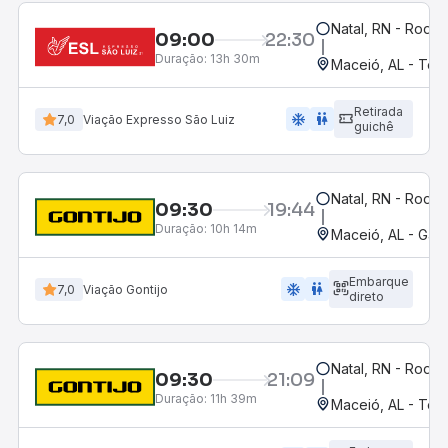
Natal, RN - Rodov
09:00
22:30
Duração:
13h 30m
Maceió, AL - Term
Retirada
ac_unit
wc
7,0
Viação Expresso São Luiz
guichê
Natal, RN - Rodov
09:30
19:44
Duração:
10h 14m
Maceió, AL - Ga
Embarque
ac_unit
wc
7,0
Viação Gontijo
direto
Natal, RN - Rodov
09:30
21:09
Duração:
11h 39m
Maceió, AL - Term