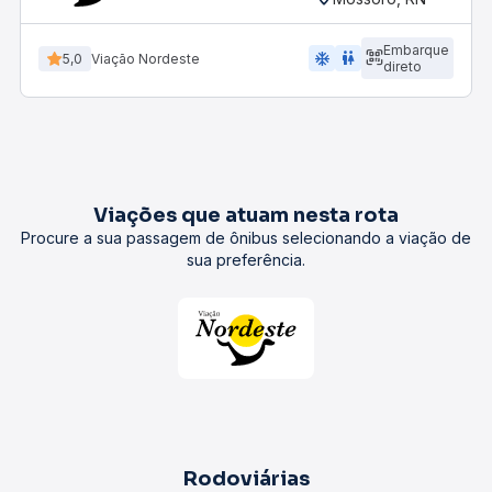
Embarque
ac_unit
wc
5,0
Viação Nordeste
direto
Viações que atuam nesta rota
Procure a sua passagem de ônibus selecionando a viação de
sua preferência.
Rodoviárias