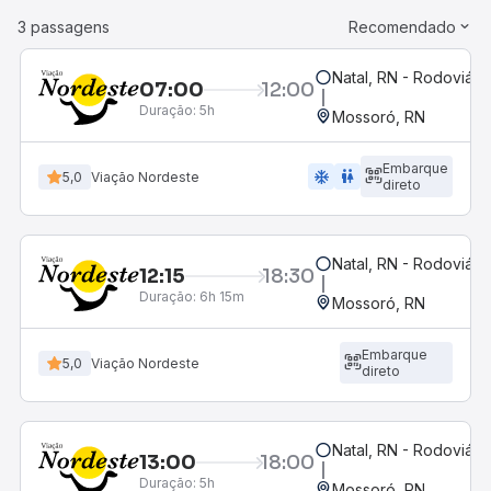
3 passagens
Recomendado
Natal, RN - Rodoviári
07:00
12:00
Duração:
5h
Mossoró, RN
Embarque
ac_unit
wc
5,0
Viação Nordeste
direto
Natal, RN - Rodoviári
12:15
18:30
Duração:
6h 15m
Mossoró, RN
Embarque
5,0
Viação Nordeste
direto
Natal, RN - Rodoviári
13:00
18:00
Duração:
5h
Mossoró, RN