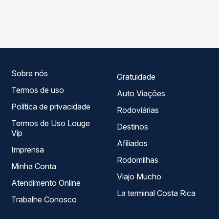
As viações Emtram, Tocantinense operam o trecho de
compara os preços de todas as viações em tempo real e
Natividade, TO para Novo Jardim, TO, com horários
garante a melhor oferta para o seu roteiro.
variados ao longo do dia. Na Quero Passagem você
compara todas as opções — empresas, horários, tipos de
serviço e preços — em um só lugar e escolhe a que
melhor se encaixa na sua viagem.
Sobre nós
Gratuidade
Termos de uso
Auto Viações
Política de privacidade
Rodoviárias
Termos de Uso Louge
Destinos
Vip
Afiliados
Imprensa
Rodomilhas
Minha Conta
Viajo Mucho
Atendimento Online
La terminal Costa Rica
Trabalhe Conosco