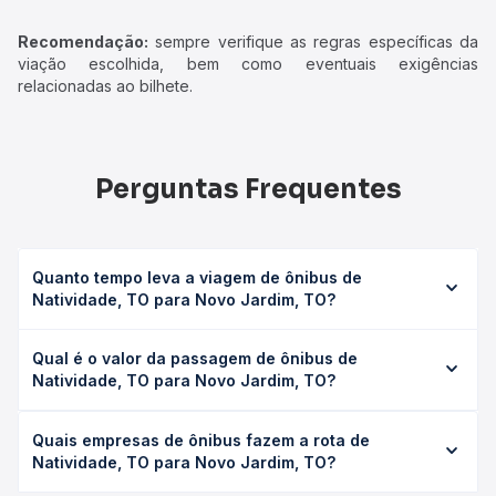
Recomendação:
sempre verifique as regras específicas da
viação escolhida, bem como eventuais exigências
relacionadas ao bilhete.
Perguntas Frequentes
Quanto tempo leva a viagem de ônibus de
Natividade, TO para Novo Jardim, TO?
A viagem de ônibus de Natividade, TO para Novo Jardim,
Qual é o valor da passagem de ônibus de
TO leva em média 2h 33min, podendo variar conforme a
Natividade, TO para Novo Jardim, TO?
viação, o tipo de serviço (convencional, executivo ou
leito) e as condições de tráfego. Na Quero Passagem
O preço da passagem de ônibus de Natividade, TO para
você consulta os horários disponíveis e vê a duração
Quais empresas de ônibus fazem a rota de
Novo Jardim, TO custa em média R$ 72,31 e varia
exata de cada opção na data desejada.
Natividade, TO para Novo Jardim, TO?
conforme a data da viagem, a empresa, o tipo de poltrona
e a antecedência da compra. Na Quero Passagem você