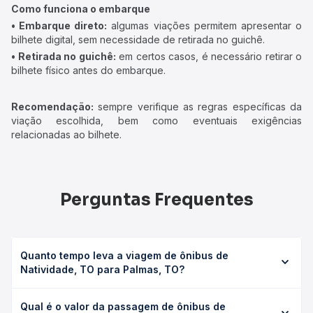
Como funciona o embarque
• Embarque direto:
algumas viações permitem apresentar o
bilhete digital, sem necessidade de retirada no guichê.
• Retirada no guichê:
em certos casos, é necessário retirar o
bilhete físico antes do embarque.
Recomendação:
sempre verifique as regras específicas da
viação escolhida, bem como eventuais exigências
relacionadas ao bilhete.
Perguntas Frequentes
Quanto tempo leva a viagem de ônibus de
Natividade, TO para Palmas, TO?
A viagem de ônibus de Natividade, TO para Palmas, TO
Qual é o valor da passagem de ônibus de
leva em média 4h 6min, podendo variar conforme a