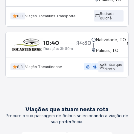
Retirada
8,0
Viação Tocantins Transporte
guichê
Natividade, TO
10:40
14:30
Duração:
3h 50m
Palmas, TO
Embarque
ac_unit
wc
8,3
Viação Tocantinense
direto
Viações que atuam nesta rota
Procure a sua passagem de ônibus selecionando a viação de
sua preferência.