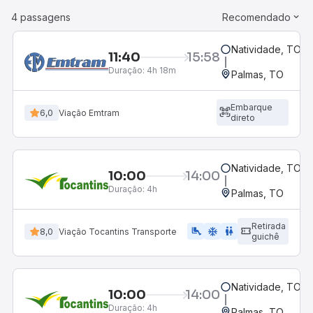
4 passagens
Recomendado
Natividade, TO
11:40
15:58
Duração:
4h 18m
Palmas, TO
Embarque
6,0
Viação Emtram
direto
Natividade, TO
10:00
14:00
Duração:
4h
Palmas, TO
Retirada
airline_seat_legroom_extra
ac_unit
WC
8,0
Viação Tocantins Transporte
guichê
Natividade, TO
10:00
14:00
Duração:
4h
Palmas, TO