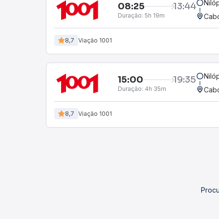
Niló
08:25
13:44
Duração:
5h 19m
Cabo
8,7
Viação 1001
Niló
15:00
19:35
Duração:
4h 35m
Cabo
8,7
Viação 1001
Procu