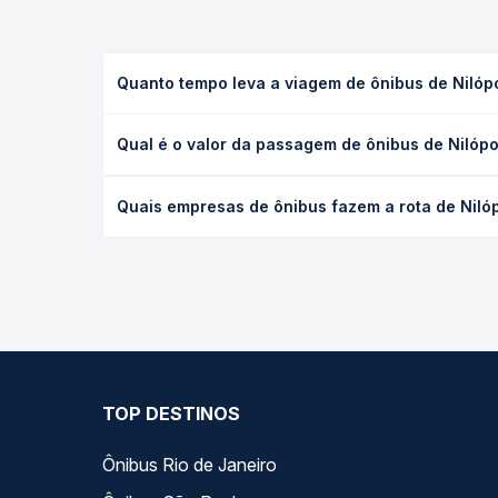
Quanto tempo leva a viagem de ônibus de Nilópol
A viagem de ônibus de Nilópolis, RJ para Cabo Frio
Qual é o valor da passagem de ônibus de Nilópol
ou leito) e as condições de tráfego. Na Quero Pas
O preço da passagem de ônibus de Nilópolis, RJ pa
Quais empresas de ônibus fazem a rota de Nilópo
poltrona e a antecedência da compra. Na Quero Pa
As viações 1001 operam o trecho de Nilópolis, RJ 
opções — empresas, horários, tipos de serviço e p
TOP DESTINOS
Ônibus Rio de Janeiro