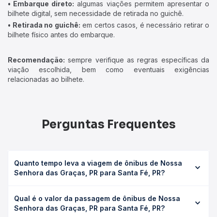
• Embarque direto:
algumas viações permitem apresentar o
bilhete digital, sem necessidade de retirada no guichê.
• Retirada no guichê:
em certos casos, é necessário retirar o
bilhete físico antes do embarque.
Recomendação:
sempre verifique as regras específicas da
viação escolhida, bem como eventuais exigências
relacionadas ao bilhete.
Perguntas Frequentes
Quanto tempo leva a viagem de ônibus de Nossa
Senhora das Graças, PR para Santa Fé, PR?
A viagem de ônibus de Nossa Senhora das Graças, PR
Qual é o valor da passagem de ônibus de Nossa
para Santa Fé, PR leva em média 0 horas, podendo variar
Senhora das Graças, PR para Santa Fé, PR?
conforme a viação, o tipo de serviço (convencional,